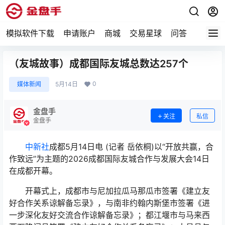
模拟软件下载
申请账户
商城
交易星球
问答
专题
（友城故事）成都国际友城总数达257个
0
媒体新闻
5月14日
金盘手
关注
私信
金盘手
中新社
成都5月14日电 (记者 岳依桐)以“开放共赢，合
作致远”为主题的2026成都国际友城合作与发展大会14日
在成都开幕。
开幕式上，成都市与尼加拉瓜马那瓜市签署《建立友
好合作关系谅解备忘录》，与南非约翰内斯堡市签署《进
一步深化友好交流合作谅解备忘录》；都江堰市与马来西