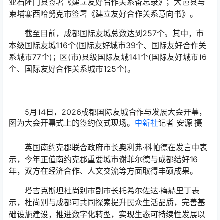
亚石隆门县签署《建立友好合作关系备忘录》；大邑县与
柬埔寨西哈努克市签署《建立友好合作关系意向书》。
截至目前，成都国际友城总数达到257个。其中，市
本级国际友城116个(国际友好城市39个、国际友好合作关
系城市77个)；区(市)县级国际友城141个(国际友好城市16
个、国际友好合作关系城市125个)。
5月14日，2026成都国际友城合作与发展大会开幕，
图为大会开幕式上的签约仪式现场。
中新社
记者 安源 摄
英国南约克郡联合政府市长奥利弗·科帕德在发言中表
示，今年正值南约克郡重要城市谢菲尔德与成都结好16
年，双方在经济合作、人文交流等方面取得丰硕成果。
塔吉克斯坦杜尚别市副市长托希尔佐达·梅赫里丁表
示，杜尚别与成都可共同探索提升民众生活品质，完善基
础设施建设，推进数字化转型，实现生态可持续性发展以