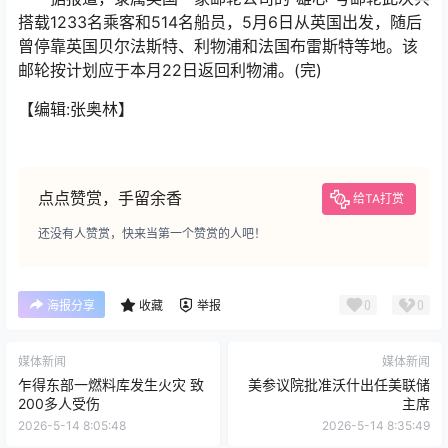
搭载1233名乘客和514名船员，5月6日从英国出发，随后
曾停靠英国贝尔法斯特、利物浦和法国布雷斯特等地。该
邮轮按计划应于本月22日返回利物浦。(完)
【编辑:张奥林】
点点赞赏，手留余香
给TA打赏
还没有人赞赏，快来当第一个赞赏的人吧！
0
0
海报分享
收藏
举报
媒体新闻
媒体新闻
乍得东部一燃料库发生火灾 致
美参议院批准沃什出任美联储
200多人受伤
主席
2026-5-14 8:05:48
2026-5-14 8:35:49