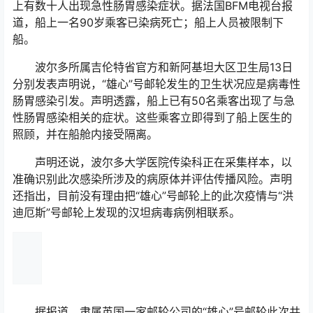
上有数十人出现急性肠胃感染症状。据法国BFM电视台报
道，船上一名90岁乘客已染病死亡；船上人员被限制下
船。
波尔多所属吉伦特省官方和新阿基坦大区卫生局13日
分别发表声明说，“雄心”号邮轮发生的卫生状况应是病毒性
肠胃感染引发。声明透露，船上已有50名乘客出现了与急
性肠胃感染相关的症状。这些乘客立即得到了船上医生的
照顾，并在船舱内接受隔离。
声明还说，波尔多大学医院传染科正在采集样本，以
准确识别此次感染所涉及的病原体并评估传播风险。声明
还指出，目前没有理由把“雄心”号邮轮上的此次疫情与“洪
迪厄斯”号邮轮上发现的汉坦病毒病例相联系。
据报道，隶属英国一家邮轮公司的“雄心”号邮轮此次共