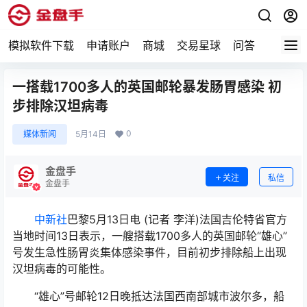
模拟软件下载
申请账户
商城
交易星球
问答
专题
一搭载1700多人的英国邮轮暴发肠胃感染 初
步排除汉坦病毒
0
媒体新闻
5月14日
金盘手
关注
私信
金盘手
中新社
巴黎5月13日电 (记者 李洋)法国吉伦特省官方
当地时间13日表示，一艘搭载1700多人的英国邮轮“雄心”
号发生急性肠胃炎集体感染事件，目前初步排除船上出现
汉坦病毒的可能性。
“雄心”号邮轮12日晚抵达法国西南部城市波尔多，船