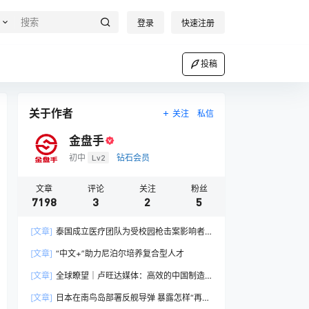
登录
快速注册
投稿
关于作者
关注
私信
金盘手
初中
Lv2
钻石会员
文章
评论
关注
粉丝
7198
3
2
5
[文章]
泰国成立医疗团队为受校园枪击案影响者
提供心理健康治疗
[文章]
“中文+”助力尼泊尔培养复合型人才
[文章]
全球瞭望｜卢旺达媒体：高效的中国制造
业让全球受益
[文章]
日本在南鸟岛部署反舰导弹 暴露怎样“再军