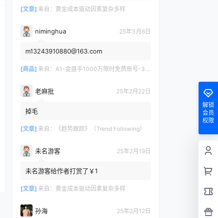
[文章]
来自：
黄金成本驱动因素复杂多样
niminghua
25年3月6日
m13243910880@163.com
[商品]
来自：
A1-金盘手1000万限时免费账号-30天/次/用户
老麻批
25年2月22日
解锁
掉毛
会员
权限
[文章]
来自：
《趋势跟踪》（Trend Following）
未名游客
25年2月19日
未名游客给作者打赏了￥1
[文章]
来自：
黄金成本驱动因素复杂多样
孙海
25年2月12日