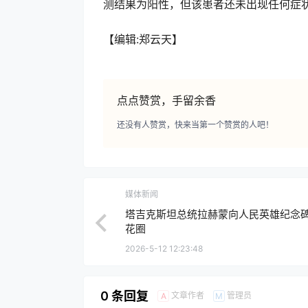
测结果为阳性，但该患者还未出现任何症状
【编辑:郑云天】
点点赞赏，手留余香
还没有人赞赏，快来当第一个赞赏的人吧！
媒体新闻
塔吉克斯坦总统拉赫蒙向人民英雄纪念
花圈
2026-5-12 12:23:48
0 条回复
文章作者
管理员
A
M