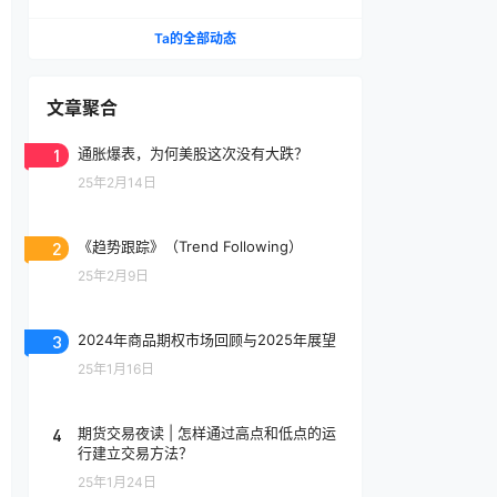
事化”野心？
Ta的全部动态
文章聚合
1
通胀爆表，为何美股这次没有大跌？
25年2月14日
2
《趋势跟踪》（Trend Following）
25年2月9日
3
2024年商品期权市场回顾与2025年展望
25年1月16日
4
期货交易夜读 | 怎样通过高点和低点的运
行建立交易方法？
25年1月24日