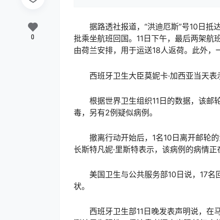
据路透社报道，“洪迪厄斯”号10日抵
0
批乘坐航班回国。11日下午，最后两架航
由荷兰安排，用于运送18人返荷。此外，
西班牙卫生大臣莫妮卡·加西亚当天表示：
根据世界卫生组织11日的数据，该邮轮
毒，另有2例疑似病例。
撤离行动开始后，1名10日离开邮轮的
长斯特凡妮·里斯特表示，该病例的病情正
美国卫生与公共服务部10日说，17名回
状。
西班牙卫生部11日晚发表声明说，在马