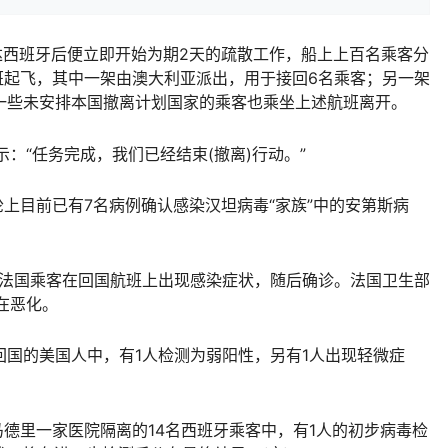
达西班牙后便立即开始为期2天的疏散工作，船上上百名乘客分
班起飞，其中一架由澳大利亚派出，用于接回6名乘客；另一架
一些未安排本国撤离计划国家的乘客也乘坐上述航班离开。
“任务完成，我们已经结束(撤离)行动。”
上目前已有7名病例确认感染汉坦病毒“家族”中的安第斯病
法国乘客在回国航班上出现感染症状，随后确诊。法国卫生部
在恶化。
国的美国人中，有1人检测为弱阳性，另有1人出现轻微症
德里一家医院隔离的14名西班牙乘客中，有1人的初步病毒检