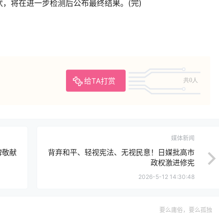
，将在进一步检测后公布最终结果。(完)
给TA打赏
共0人
媒体新闻
碑敬献
背弃和平、轻视宪法、无视民意！日媒批高市
政权激进修宪
2026-5-12 14:30:48
要么庸俗，要么孤独