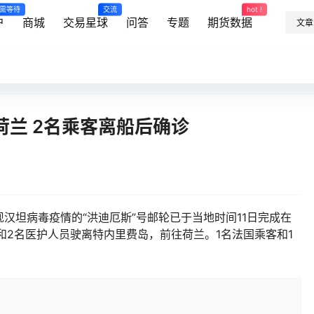
需等待
交流
hot !
户
商城
交易星球
问答
专题
期货数据
文章
兰 2名乘客离船后确诊
现汉坦病毒疫情的“洪迪厄斯”号邮轮已于当地时间11日完成在
和2名医护人员驶离特内里费岛，前往荷兰。1名法国乘客和1