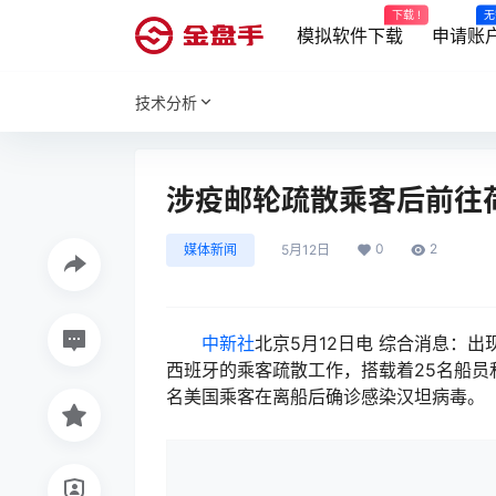
下载 !
无
模拟软件下载
申请账
技术分析
涉疫邮轮疏散乘客后前往荷
0
2
媒体新闻
5月12日
中新社
北京5月12日电 综合消息：出
西班牙的乘客疏散工作，搭载着25名船员
名美国乘客在离船后确诊感染汉坦病毒。