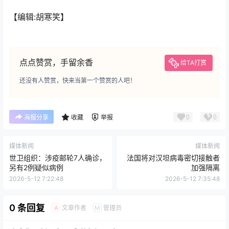
【编辑:胡寒笑】
点点赞赏，手留余香
给TA打赏
还没有人赞赏，快来当第一个赞赏的人吧！
0
0
海报分享
收藏
举报
媒体新闻
媒体新闻
世卫组织：涉疫邮轮7人确诊，
法国将对汉坦病毒密切接触者
另有2例疑似病例
加强隔离
2026-5-12 7:22:48
2026-5-12 7:35:48
0 条回复
文章作者
管理员
A
M