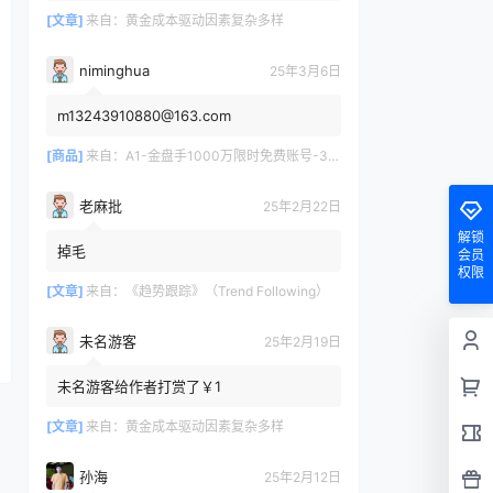
[文章]
来自：
黄金成本驱动因素复杂多样
niminghua
25年3月6日
m13243910880@163.com
[商品]
来自：
A1-金盘手1000万限时免费账号-30天/次/用户
老麻批
25年2月22日
解锁
掉毛
会员
权限
[文章]
来自：
《趋势跟踪》（Trend Following）
未名游客
25年2月19日
未名游客给作者打赏了￥1
[文章]
来自：
黄金成本驱动因素复杂多样
孙海
25年2月12日