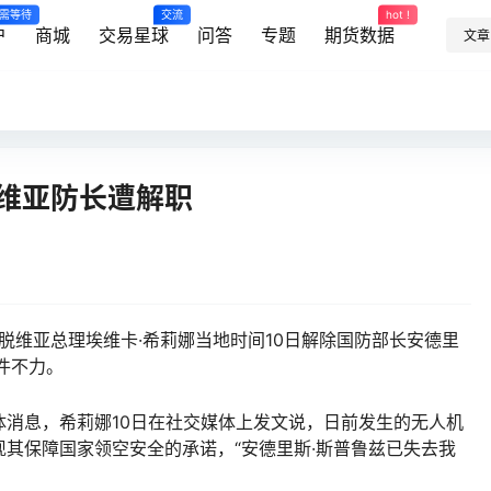
需等待
交流
hot !
户
商城
交易星球
问答
专题
期货数据
文章
脱维亚防长遭解职
拉脱维亚总理埃维卡·希莉娜当地时间10日解除国防部长安德里
件不力。
息，希莉娜10日在社交媒体上发文说，日前发生的无人机
其保障国家领空安全的承诺，“安德里斯·斯普鲁兹已失去我