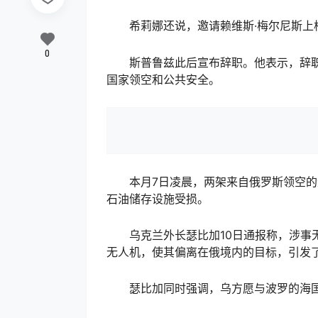
希莉娜还说，邀请赖维斯·梅尔尼斯上
0
斯普鲁兹此后宣布辞职。他表示，辞职
国家领空和公共安全。
本月7日凌晨，两架来自俄罗斯领空的
石油储存设施受损。
乌克兰外长瑟比加10日通报称，涉事无
无人机，使其偏离在俄境内的目标，引发
瑟比加同时强调，乌方愿与波罗的海国