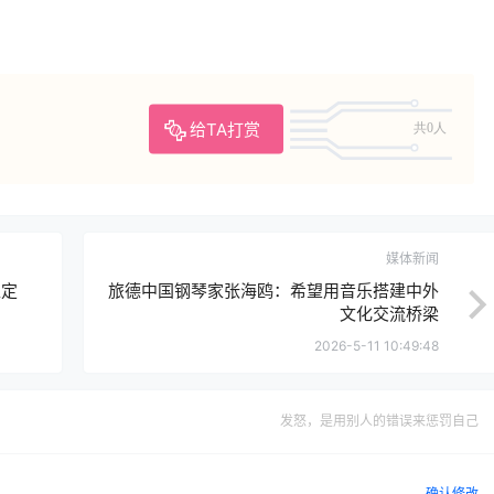
给TA打赏
共0人
媒体新闻
稳定
旅德中国钢琴家张海鸥：希望用音乐搭建中外
文化交流桥梁
2026-5-11 10:49:48
发怒，是用别人的错误来惩罚自己
确认修改