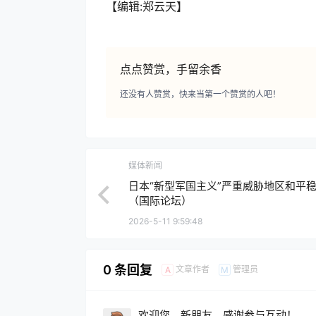
【编辑:郑云天】
点点赞赏，手留余香
还没有人赞赏，快来当第一个赞赏的人吧！
媒体新闻
日本“新型军国主义”严重威胁地区和平
（国际论坛）
2026-5-11 9:59:48
0 条回复
文章作者
管理员
A
M
欢迎您，新朋友，感谢参与互动！