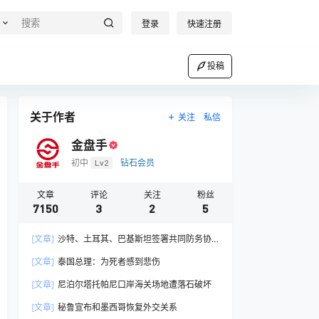
登录
快速注册
投稿
关于作者
关注
私信
金盘手
初中
Lv2
钻石会员
文章
评论
关注
粉丝
7150
3
2
5
[文章]
沙特、土耳其、巴基斯坦签署共同防务协
议
[文章]
泰国总理：为死者感到悲伤
[文章]
尼泊尔塔托帕尼口岸海关场地遭落石破坏
[文章]
秘鲁宣布和墨西哥恢复外交关系