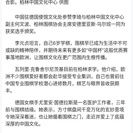
合影。柏林中国文化中心 供图
中国驻德国使馆文化处参赞李琦与柏林中国文化中心
副主何文波、柏林围棋协会主席安德里亚斯·乌尔班一同为
获奖选手颁奖。
李元贞坦言，自己6岁学棋，围棋早已成为生活中不可
或缺的精神陪伴，并期待未来有更多如“中国杯”这般优质赛
事落地欧洲，让围棋文化在更广范围内生根传播。
瓦列里·克鲁舍尔尼茨基目前在柏林求学。他介绍，欧
洲不少围棋爱好者都会赴华接受专业集训，自己也曾前往
中国专业围棋学校潜心进修数月，棋艺与眼界皆收获颇
丰。
德国女棋手尤里安·茵德拉斯是一名医护工作者，三年
前与围棋结缘。她表示，方寸棋盘间千变万化的玄妙意境
令她深深着迷，也让她循着围棋之门，走近并爱上了底蕴
深厚的中国文化。