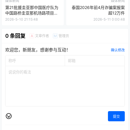
媒体新闻
媒体新闻
第21批援圭亚那中国医疗队为
泰国2026年前4月诈骗案报案
中国路桥圭亚那机场路项目开
超12万件
展爱心义诊
2026-5-10 21:15:48
2026-5-11 0:00:48
0 条回复
文章作者
管理员
A
M
欢迎您，新朋友，感谢参与互动！
确认修改
提交