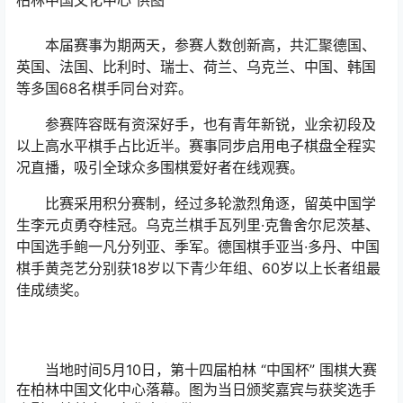
柏林中国文化中心 供图
本届赛事为期两天，参赛人数创新高，共汇聚德国、
英国、法国、比利时、瑞士、荷兰、乌克兰、中国、韩国
等多国68名棋手同台对弈。
参赛阵容既有资深好手，也有青年新锐，业余初段及
以上高水平棋手占比近半。赛事同步启用电子棋盘全程实
况直播，吸引全球众多围棋爱好者在线观赛。
比赛采用积分赛制，经过多轮激烈角逐，留英中国学
生李元贞勇夺桂冠。乌克兰棋手瓦列里·克鲁舍尔尼茨基、
中国选手鲍一凡分列亚、季军。德国棋手亚当·多丹、中国
棋手黄尧艺分别获18岁以下青少年组、60岁以上长者组最
佳成绩奖。
当地时间5月10日，第十四届柏林 “中国杯” 围棋大赛
在柏林中国文化中心落幕。图为当日颁奖嘉宾与获奖选手