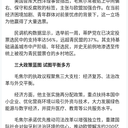
美国智库大西洋理事会指出，毛焦尔常被贴上中间偏
右、保守和反腐败的标签，主张与欧盟加强合作。在当前
经济困境加剧、青年群体对前景忧虑的背景下，这一立场
为他赢得了大量选票。
民调机构数据显示，选举前一周，蒂萨党在已决定投
票选民中的支持率达56%，远超青民盟的37%。其支持基
础涵盖城市中产阶级、年轻选民，并史无前例地渗透至传
统上被视为青民盟票仓的乡村地区。
三大政策蓝图 试图平衡多方
毛焦尔的执政议程聚焦三大支柱：经济复苏、法治改
革与外交平衡。
经济方面，他主张实施再分配政策，重点扶持本国中
小企业、优化营商环境以吸引外资与技术，大力发展绿色
能源与数字经济，并提升医疗、教育等公共服务水平。
毛焦尔承诺优先推动司法改革以增强独立性，重建国
际社会对匈牙利法治环境的信心，推动欧盟解冻约200亿