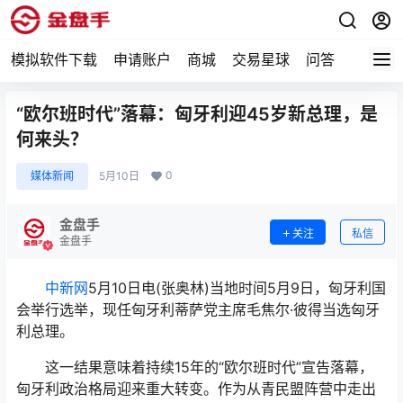
模拟软件下载
申请账户
商城
交易星球
问答
专题
“欧尔班时代”落幕：匈牙利迎45岁新总理，是
何来头？
0
媒体新闻
5月10日
金盘手
关注
私信
金盘手
中新网
5月10日电(张奥林)当地时间5月9日，匈牙利国
会举行选举，现任匈牙利蒂萨党主席毛焦尔·彼得当选匈牙
利总理。
这一结果意味着持续15年的“欧尔班时代”宣告落幕，
匈牙利政治格局迎来重大转变。作为从青民盟阵营中走出