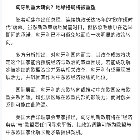
匈牙利重大转向？地缘格局将被重塑
随着毛焦尔出任总理，连续执政长达15年的“欧尔班时
代”落幕。虽然新政策落地尚需时日，但依照毛焦尔在选举
期间的承诺，匈牙利已不可避免地面临一次明显的政策转
向。
多方分析指出，对匈牙利国内而言，其改革成效将决
定这个国家能否摆脱经济与政治的双重困境。若能成功解
冻被冻结的欧盟资金并落实相关改革，匈牙利有望重现发
展活力，并巩固其作为中东欧经济枢纽的地位。
国际层面，匈牙利的亲欧转向或推动中东欧国家与欧
盟关系回暖，增强该区域在欧盟内部的影响力；而对俄关
系则可能由此降温。
美国大西洋理事会专家指出，匈牙利新政府将在“经济
务实”与“欧盟责任”间寻求平衡，其政策调整可能为欧盟与
中东欧国家化解长期矛盾提供契机。