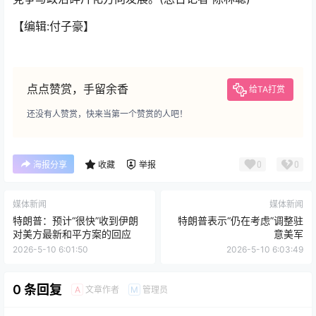
【编辑:付子豪】
点点赞赏，手留余香
给TA打赏
还没有人赞赏，快来当第一个赞赏的人吧！
0
0
海报分享
收藏
举报
媒体新闻
媒体新闻
特朗普：预计“很快”收到伊朗
特朗普表示“仍在考虑”调整驻
对美方最新和平方案的回应
意美军
2026-5-10 6:01:50
2026-5-10 6:03:49
0 条回复
文章作者
管理员
A
M