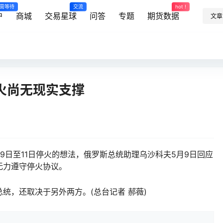
需等待
交流
hot !
户
商城
交易星球
问答
专题
期货数据
文章
火尚无现实支撑
日至11日停火的想法，俄罗斯总统助理乌沙科夫5月9日回应
无力遵守停火协议。
，还取决于另外两方。(总台记者 郝薇)