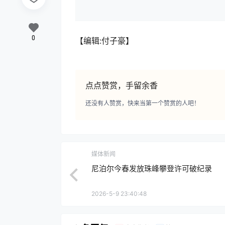
0
【编辑:付子豪】
点点赞赏，手留余香
还没有人赞赏，快来当第一个赞赏的人吧！
媒体新闻
尼泊尔今春发放珠峰攀登许可破纪录
2026-5-9 23:40:48