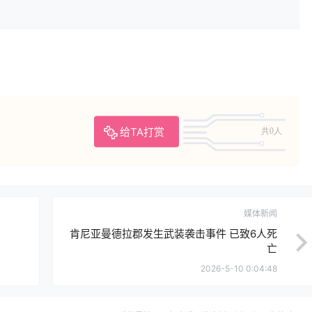
给TA打赏
共0人
媒体新闻
肯尼亚曼德拉郡发生武装袭击事件 已致6人死
亡
2026-5-10 0:04:48