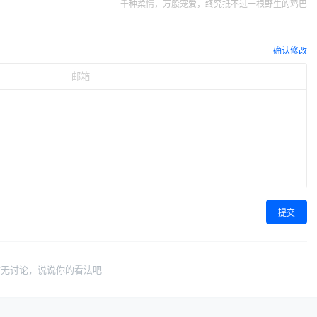
千种柔情，万般宠爱，终究抵不过一根野生的鸡巴
确认修改
提交
暂无讨论，说说你的看法吧