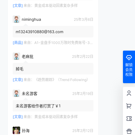
[文章]
来自：
黄金成本驱动因素复杂多样
niminghua
25年3月6日
m13243910880@163.com
[商品]
来自：
A1-金盘手1000万限时免费账号-30天/次/用户
老麻批
25年2月22日
解锁
掉毛
会员
权限
[文章]
来自：
《趋势跟踪》（Trend Following）
未名游客
25年2月19日
未名游客给作者打赏了￥1
[文章]
来自：
黄金成本驱动因素复杂多样
孙海
25年2月12日