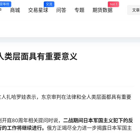
需等待
交流
hot !
户
商城
交易星球
问答
专题
期货数据
文章
人类层面具有重要意义
人扎哈罗娃表示，东京审判在法律和全人类层面都具有重要
开庭80周年相关提问时说，
二战期间日本军国主义犯下的反
行的工作将继续进行。
俄方正竭尽全力进一步揭露日本军国主