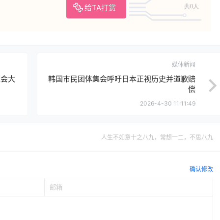
给TA打赏
共0人
媒体新闻
证会大
韩国市民团体集会呼吁日本正视历史并道歉赔
偿
2026-4-30 11:11:49
人生不如意十之八九，常想一二，不思八九
确认修改