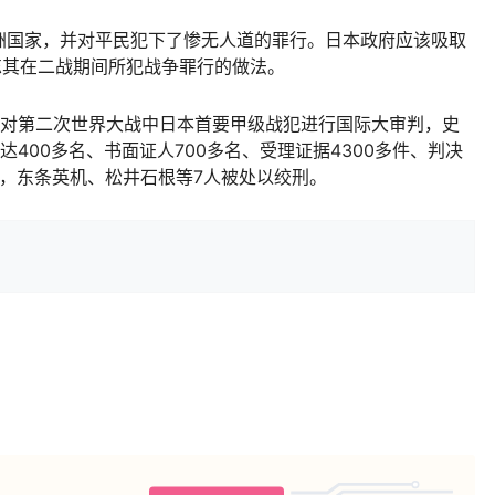
国家，并对平民犯下了惨无人道的罪行。日本政府应该吸取
忘其在二战期间所犯战争罪行的做法。
庭对第二次世界大战中日本首要甲级战犯进行国际大审判，史
达400多名、书面证人700多名、受理证据4300多件、判决
罪，东条英机、松井石根等7人被处以绞刑。