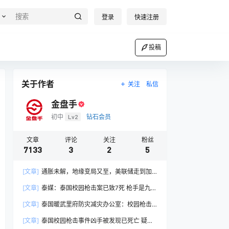
登录
快速注册
投稿
关于作者
关注
私信
金盘手
初中
Lv2
钻石会员
文章
评论
关注
粉丝
7133
3
2
5
[文章]
通胀未解，地缘变局又至，美联储走到加
息十字路口
[文章]
泰媒：泰国校园枪击案已致7死 枪手是九年
级学生
[文章]
泰国暖武里府防灾减灾办公室：校园枪击
案死亡人数升至7人
[文章]
泰国校园枪击事件凶手被发现已死亡 疑为