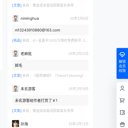
[文章]
来自：
黄金成本驱动因素复杂多样
niminghua
25年3月6日
m13243910880@163.com
[商品]
来自：
A1-金盘手1000万限时免费账号-30天/次/用户
老麻批
25年2月22日
解锁
掉毛
会员
权限
[文章]
来自：
《趋势跟踪》（Trend Following）
未名游客
25年2月19日
未名游客给作者打赏了￥1
[文章]
来自：
黄金成本驱动因素复杂多样
孙海
25年2月12日