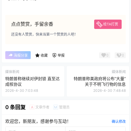
点点赞赏，手留余香
给TA打赏
还没有人赞赏，快来当第一个赞赏的人吧！
0
0
海报分享
收藏
举报
媒体新闻
媒体新闻
特朗普称继续对伊封锁 直至达
特朗普称美政府将公布“大量”
成核协议
关于不明飞行物的信息
2026-4-30 7:03:48
2026-4-30 7:48:48
0 条回复
文章作者
管理员
A
M
欢迎您，新朋友，感谢参与互动！
确认修改