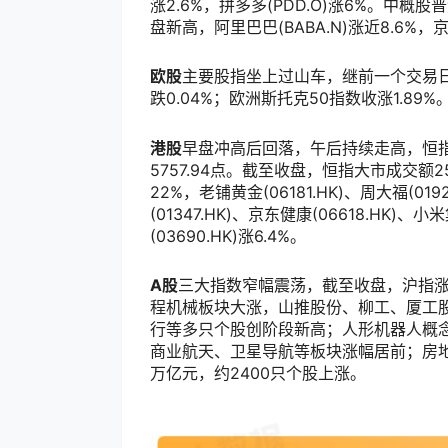
涨2.6%，拼多多(PDD.O)涨6%。中
盘新高，阿里巴巴(BABA.N)涨近8.6%，京东(
欧股
主要股指坐上过山车，继前一个交易日暴
跌0.04%；欧洲斯托克50指数收涨1.89%
港股
早盘冲高后回落，午后持续走高，恒指收涨
5757.94点。截至收盘，恒指大市成交额25
22%，老铺黄金(06181.HK)、周大福(01
(01347.HK)、京东健康(06618.HK)、小
(03690.HK)涨6.4%。
A股
三大指数窄幅震荡，截至收盘，沪指涨0.
程机械板块大涨，山推股份、柳工、厦工
行等多只个股创阶段新高；人形机器人概
商业航天、卫星导航等板块涨幅居前；房地
万亿元，约2400只个股上涨。