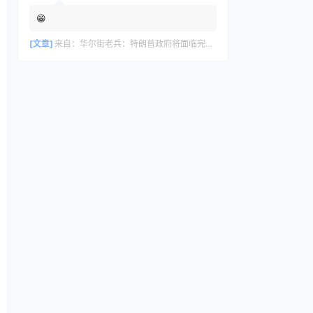
😁
[文章]
来自：
华尔街老兵：特朗普政府将面临完美风暴，长期看好黄金