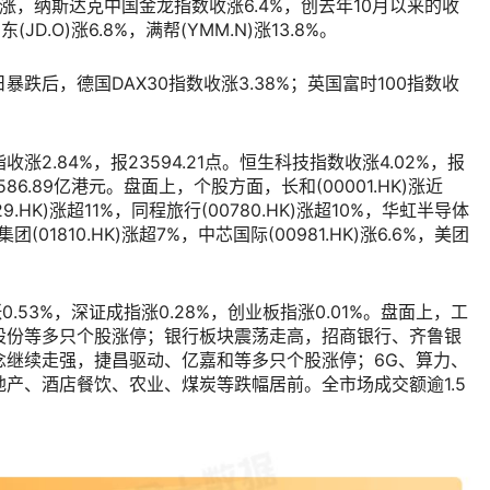
概股普涨，纳斯达克中国金龙指数收涨6.4%，创去年10月以来的收
JD.O)涨6.8%，满帮(YMM.N)涨13.8%。
跌后，德国DAX30指数收涨3.38%；英国富时100指数收
。
2.84%，报23594.21点。恒生科技指数收涨4.02%，报
86.89亿港元。盘面上，个股方面，长和(00001.HK)涨近
929.HK)涨超11%，同程旅行(00780.HK)涨超10%，华虹半导体
米集团(01810.HK)涨超7%，中芯国际(00981.HK)涨6.6%，美团
53%，深证成指涨0.28%，创业板指涨0.01%。盘面上，工
股份等多只个股涨停；银行板块震荡走高，招商银行、齐鲁银
念继续走强，捷昌驱动、亿嘉和等多只个股涨停；6G、算力、
产、酒店餐饮、农业、煤炭等跌幅居前。全市场成交额逾1.5