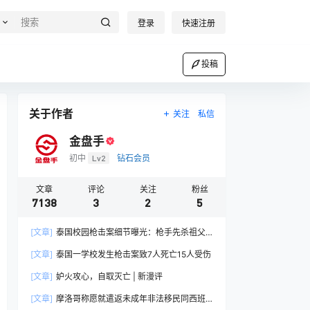
登录
快速注册
投稿
关于作者
关注
私信
金盘手
初中
Lv2
钻石会员
文章
评论
关注
粉丝
7138
3
2
5
[文章]
泰国校园枪击案细节曝光：枪手先杀祖父
母后行凶，累计开26枪
[文章]
泰国一学校发生枪击案致7人死亡15人受伤
[文章]
妒火攻心，自取灭亡 | 新漫评
[文章]
摩洛哥称愿就遣返未成年非法移民同西班