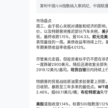
富时中国A50指数纳入寒武纪、中国联
市场盘点
周三，由于担心关税对通胀和经济的影响
价，以及特朗普将推迟部分汽车关税，
美
低，最终收跌1.15%，报104.33。
欧元兑美
表现最佳的一周。美债收益率持续上行，基准
年期美债收益率收报4.013%。
尽管美元走弱，但投资者似乎仍不愿在非
一度跌破2900美元，随后迅速收复全部失
2919.12美元/盎司。
现货白银
日内持续上行
特朗普的贸易战给原油需求前景蒙上阴影
日收阴，暴跌至三年多来的最低点。
WTI
2.46%，报66.11美元/桶；
布伦特原油
失守
美股
道指收涨1.14%，标普500指数涨1.12%