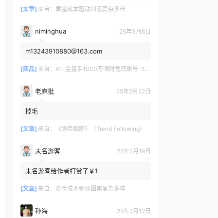
[文章]
来自：
黄金成本驱动因素复杂多样
niminghua
25年3月6日
m13243910880@163.com
[商品]
来自：
A1-金盘手1000万限时免费账号-30天/次/用户
老麻批
25年2月22日
掉毛
[文章]
来自：
《趋势跟踪》（Trend Following）
未名游客
25年2月19日
未名游客给作者打赏了￥1
[文章]
来自：
黄金成本驱动因素复杂多样
孙海
25年2月12日