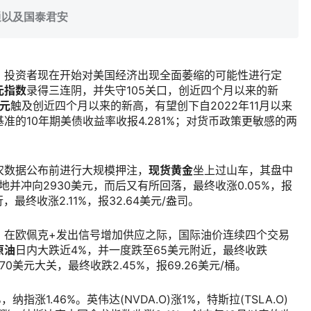
通以及国泰君安
，投资者现在开始对美国经济出现全面萎缩的可能性进行定
元指数
录得三连阴，并失守105关口，创近四个月以来的新
元
触及创近四个月以来的新高，有望创下自2022年11月以来
的10年期美债收益率收报4.281%；对货币政策更敏感的两
农数据公布前进行大规模押注，
现货黄金
坐上过山车，其盘中
地并冲向2930美元，而后又有所回落，最终收涨0.05%，报
，最终收涨2.11%，报32.64美元/盎司。
，在欧佩克+发出信号增加供应之际，国际油价连续四个交易
原油
日内大跌近4%，并一度跌至65美元附近，最终收跌
70美元大关，最终收跌2.45%，报69.26美元/桶。
，纳指涨1.46%。英伟达(NVDA.O)涨1%，特斯拉(TSLA.O)