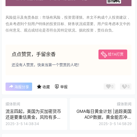
风险提示及免责条款：市场有风险，投资需谨慎。本文不构成个人投资建议，
也未考虑到个别用户特殊的投资目标、财务状况或需要。用户应考虑本文中的
任何意见、观点或结论是否符合其特定状况。据此投资，责任自负。
点点赞赏，手留余香
给TA打赏
还没有人赞赏，快来当第一个赞赏的人吧！
0
0
海报分享
收藏
举报
媒体新闻
媒体新闻
流言四起，美国为买加密货币
GMA每日黄金计划 |追踪美国
还是要重估黄金，风险有多
ADP数据，黄金能否冲破
大？
2930？
2025-3-5 14:38:34
2025-3-5 14:58:29