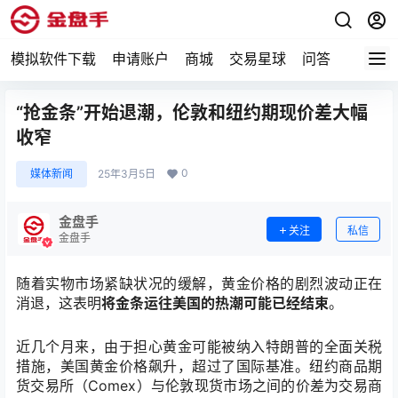
模拟软件下载
申请账户
商城
交易星球
问答
专题
“抢金条”开始退潮，伦敦和纽约期现价差大幅
收窄
0
媒体新闻
25年3月5日
金盘手
关注
私信
金盘手
随着实物市场紧缺状况的缓解，黄金价格的剧烈波动正在
消退，这表明
将金条运往美国的热潮可能已经结束
。
近几个月来，由于担心黄金可能被纳入特朗普的全面关税
措施，美国黄金价格飙升，超过了国际基准。纽约商品期
货交易所（Comex）与伦敦现货市场之间的价差为交易商