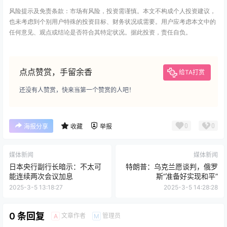
风险提示及免责条款：市场有风险，投资需谨慎。本文不构成个人投资建议，
也未考虑到个别用户特殊的投资目标、财务状况或需要。用户应考虑本文中的
任何意见、观点或结论是否符合其特定状况。据此投资，责任自负。
点点赞赏，手留余香
给TA打赏
还没有人赞赏，快来当第一个赞赏的人吧！
0
0
海报分享
收藏
举报
媒体新闻
媒体新闻
日本央行副行长暗示：不太可
特朗普：乌克兰愿谈判，俄罗
能连续两次会议加息
斯“准备好实现和平”
2025-3-5 13:18:27
2025-3-5 14:28:28
0 条回复
文章作者
管理员
A
M