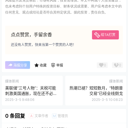
风险提示及免责条款：市场有风险，投资需谨慎。本文不构成个人投资建议，
也未考虑到个别用户特殊的投资目标、财务状况或需要。用户应考虑本文中的
任何意见、观点或结论是否符合其特定状况。据此投资，责任自负。
点点赞赏，手留余香
给TA打赏
还没有人赞赏，快来当第一个赞赏的人吧！
0
0
海报分享
收藏
举报
媒体新闻
媒体新闻
美联储“三号人物”：关税可能
热潮已褪？短短数月，“特朗普
刺激美国通胀，现在还不必降
交易”已经全线倒戈
息
2025-3-5 9:48:06
2025-3-5 10:08:23
0 条回复
文章作者
管理员
A
M