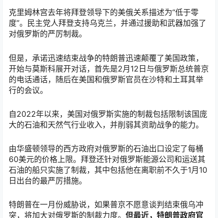
克里姆林宫去年将拜登领导下的美俄关系描述为
“低于零
度”。民主党人拜登支持乌克兰，并通过援助和武器加强了
对俄罗斯的严厉制裁。
但是，承诺迅速结束战争的特朗普迅速颠覆了美国政策，
开始与莫斯科展开对话，首先是
2月12日与俄罗斯总统普京
的电话通话，随后在美国和俄罗斯官员在沙特和土耳其举
行的会议。
自
2022年以来，美国对俄罗斯实施的制裁包括限制该国庞
大的石油和
天然气
行业收入，并削弱其资助战争的能力。
由华盛顿领导的西方政府对俄罗斯的石油出口设定了每桶
60美元的价格上限。拜登还针对俄罗斯能源公司和运送其
石油的船只实施了制裁，其中包括他在离职前不久于1月10
日出台的最严厉措施。
特朗普在一月份威胁说，如果普京不愿意谈判结束
俄乌冲
突
，将加大对俄罗斯的制裁力度。
但最近，特朗普政府官