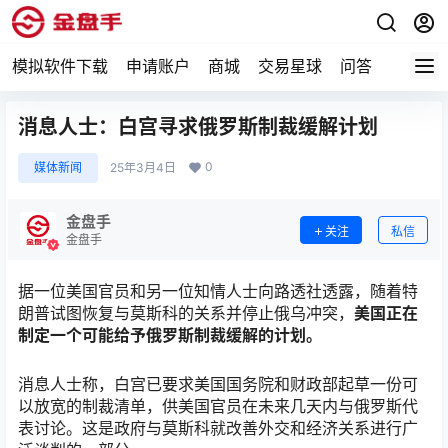
模拟软件下载
申请账户
商城
交易星球
问答
专题
消息人士：白宫寻求俄罗斯制裁缓解计划
0
媒体新闻
25年3月4日
金盘手
关注
私信
金盘手
据一位美国官员和另一位知情人士向路透社透露，随着特
朗普试图恢复与莫斯科的关系并停止
俄乌冲突
，
美国正在
制定一个可能给予俄罗斯制裁缓解的计划。
消息人士称，白宫已要求
美国
国务院和财政部起草一份可
以放宽的制裁清单，供美国官员在未来几天内与俄罗斯代
表讨论。这是政府与莫斯科就改善外交和经济关系进行广