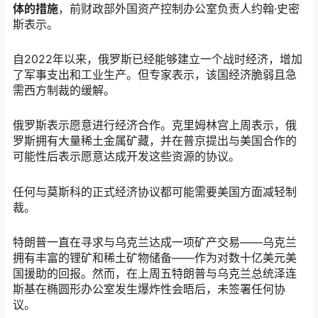
体的措施
，前财政部外国资产控制办公室负责人约翰
·史密
斯表示。
自
2022年以来，俄罗斯已经能够建立一个战时经济，增加
了军事支出和工业生产。但专家表示，该国经济脆弱且急
需西方制裁的缓解。
俄罗斯表示愿意进行经济合作。克里姆林宫上周表示，俄
罗斯拥有大量稀土金属矿藏，并在普京提出与美国合作的
可能性后表示愿意达成开发这些资源的协议。
任何与莫斯科的正式经济协议都可能需要美国方面减轻制
裁。
特朗普一直在寻求与乌克兰达成一项矿产交易
——乌克兰
拥有丰富的锂矿和稀土矿物储备——作为对数十亿美元美
国援助的回报。然而，在
上
周五特朗普与乌克兰总统泽连
斯基在椭圆形办公室发生爆炸性会晤后，未签署任何协
议。