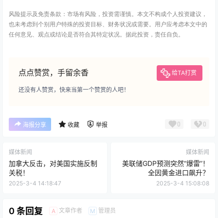
风险提示及免责条款：市场有风险，投资需谨慎。本文不构成个人投资建议，
也未考虑到个别用户特殊的投资目标、财务状况或需要。用户应考虑本文中的
任何意见、观点或结论是否符合其特定状况。据此投资，责任自负。
点点赞赏，手留余香
给TA打赏
还没有人赞赏，快来当第一个赞赏的人吧！
0
0
海报分享
收藏
举报
媒体新闻
媒体新闻
加拿大反击，对美国实施反制
美联储GDP预测突然“爆雷”！
关税！
全因黄金进口飙升？
2025-3-4 14:18:47
2025-3-4 15:08:08
0 条回复
文章作者
管理员
A
M