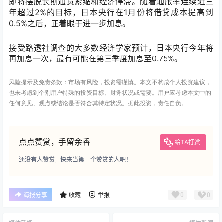
即将摆脱长期通货紧缩和经济停滞。随着通胀率连续近三
年超过2%的目标，日本央行在1月份将借贷成本提高到
0.5%之后，正着眼于进一步加息。
接受路透社调查的大多数经济学家预计，日本央行今年将
再加息一次，最有可能在第三季度加息至0.75%。
风险提示及免责条款：市场有风险，投资需谨慎。本文不构成个人投资建议，
也未考虑到个别用户特殊的投资目标、财务状况或需要。用户应考虑本文中的
任何意见、观点或结论是否符合其特定状况。据此投资，责任自负。
点点赞赏，手留余香
给TA打赏
还没有人赞赏，快来当第一个赞赏的人吧！
0
0
海报分享
收藏
举报