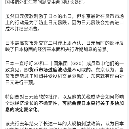
国将把外汇汇率问题交由两国财长处理。
虽然日元疲软刺激了日本的出口，但东京最近在货币市场
上的行动是为了防止日元暴跌，因为日元暴跌会抬高进口
成本并损害消费。
日本最高货币外交官三村淳上周承认，日元当时的反弹反
映了日本稳固的经济基本面和央行近期加息的前景。
日本一直呼吁G7和二十国集团（G20）成员重申他们的一
致意见，
即货币市场过度波动是不可取的。
东京认为，当
货币走势过于剧烈并受投机交易驱动时，东京就有理由对
日元进行干预。
特朗普对日元疲软的批评，以及他的关税威胁会如何影响
全球经济增长的不确定性，
可能会使日本央行关于多快加
息的决定复杂化
。
该央行去年结束了长达十年的大规模刺激政策，认为日本