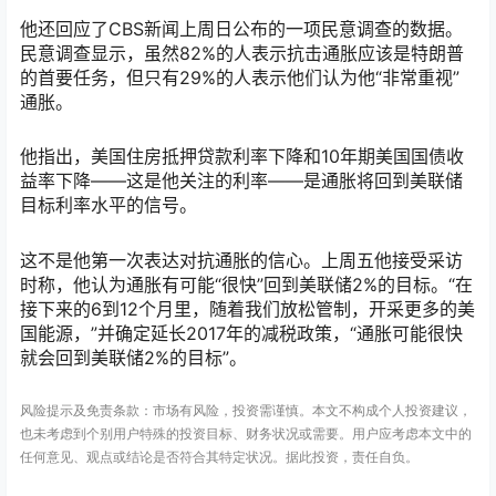
他还回应了CBS新闻上周日公布的一项民意调查的数据。
民意调查显示，虽然82%的人表示抗击通胀应该是特朗普
的首要任务，但只有29%的人表示他们认为他“非常重视”
通胀。
他指出，美国住房抵押贷款利率下降和10年期美国国债收
益率下降——这是他关注的利率——是通胀将回到美联储
目标利率水平的信号。
这不是他第一次表达对抗通胀的信心。上周五他接受采访
时称，他认为通胀有可能“很快”回到美联储2%的目标。“在
接下来的6到12个月里，随着我们放松管制，开采更多的美
国能源，”并确定延长2017年的减税政策，“通胀可能很快
就会回到美联储2%的目标”。
风险提示及免责条款：市场有风险，投资需谨慎。本文不构成个人投资建议，
也未考虑到个别用户特殊的投资目标、财务状况或需要。用户应考虑本文中的
任何意见、观点或结论是否符合其特定状况。据此投资，责任自负。