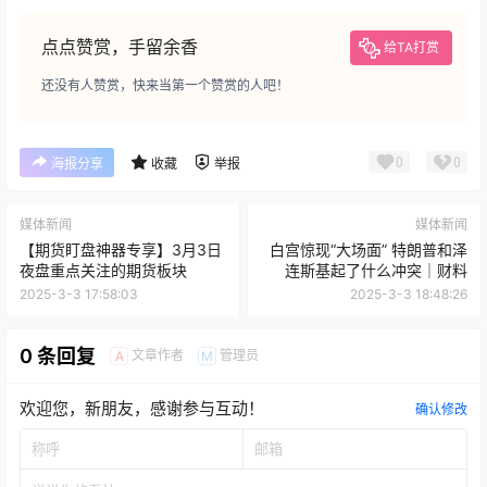
点点赞赏，手留余香
给TA打赏
还没有人赞赏，快来当第一个赞赏的人吧！
0
0
海报分享
收藏
举报
媒体新闻
媒体新闻
【期货盯盘神器专享】3月3日
白宫惊现“大场面” 特朗普和泽
夜盘重点关注的期货板块
连斯基起了什么冲突｜财料
2025-3-3 17:58:03
2025-3-3 18:48:26
0 条回复
文章作者
管理员
A
M
欢迎您，新朋友，感谢参与互动！
确认修改