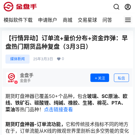
模拟软件下载
申请账户
商城
交易星球
问答
专题
【行情异动】订单流+量价分布+资金炸弹：早
盘热门期货品种复盘（3月3日）
0
媒体新闻
25年3月3日
金盘手
关注
私信
金盘手
期货盯盘神器已覆盖50+个品种，包含
玻璃、SC原油、欧
线、铁矿石、碳酸锂、纯碱、橡胶、生猪、棉花、PTA、
菜油
等热门品种！
点击链接查看
期货盯盘神器-订单流功能，
它和传统技术指标不同的地方
在于，订单流能从K线的微观世界里剖析出多空势能的变化