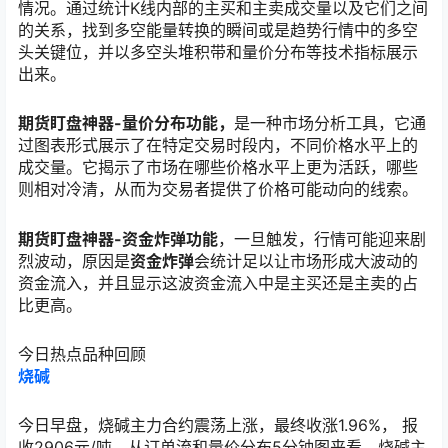
情况。通过统计K线内部的主买和主卖成交量以及它们之间
的关系，找到多空能量转换的瞬间或是趋势行情中的多空
头关键位，并以多空头堆积带和量价分布等技术指标展示
出来。
期货盯盘神器-量价分布功能，
是一种市场分析工具，它通
过图表形式展示了在特定交易时段内，不同价格水平上的
成交量。它揭示了市场在哪些价格水平上更为活跃，哪些
则相对冷清，从而为交易者提供了价格可能动向的线索。
期货盯盘神器-资金炸弹功能
，一旦触发，行情可能迎来剧
烈波动，原因是
资金炸弹
会统计足以让市场形成大波动的
资金流入，并且显示这波资金流入中是主买还是主卖的占
比更高。
今日热点品种回顾
烧碱
今日早盘，烧碱主力合约震荡上涨，最终收涨1.96%， 报
收2906元/吨。从订单流和量价分布5分钟图来看，烧碱主