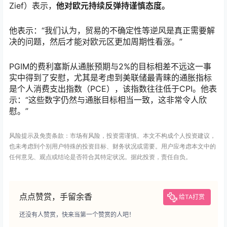
Zief）表示，
他对欧元持续反弹持谨慎态度。
他表示：“我们认为，贸易的不确定性等逆风是真正需要解
决的问题，然后才能对欧元区更加周期性看涨。”
PGIM的费利塞斯从通胀预期与2%的目标相差不远这一事
实中得到了安慰，尤其是考虑到美联储最青睐的通胀指标
是个人消费支出指数（PCE），该指数往往低于CPI。他表
示：“这些数字仍然与通胀目标相当一致，这非常令人欣
慰。”
风险提示及免责条款：市场有风险，投资需谨慎。本文不构成个人投资建议，
也未考虑到个别用户特殊的投资目标、财务状况或需要。用户应考虑本文中的
任何意见、观点或结论是否符合其特定状况。据此投资，责任自负。
点点赞赏，手留余香
给TA打赏
还没有人赞赏，快来当第一个赞赏的人吧！