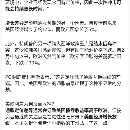
环境中，企业已经发现它们有定价权，因此
一次性冲击可
能会持续更长时间
。”
增长差异
是影响通胀预期的另一个因素。自疫情前以来，
美国经济增长了约12%，而欧元区增长了5%。
此外，特朗普的另一项跨大西洋政策重点是
结束俄乌冲
突
，这令欧洲各国感到震惊，但有助于能源价格下跌。自2
月中旬以来，欧洲
天然气
价格（欧元区通胀的关键驱动因
素）下跌了30%。
PGIM的费利塞斯表示：“这肯定压低了通胀互换曲线的前
端。因此，美国和欧洲的通胀前景出现了这种不寻常的分
歧。”
美欧利差为何反而收窄？
通胀定价差异通常会导致美国债券收益率高于欧洲
。但投
资者最近的关注点是在粘性通胀背景下
美国经济增长放
缓
，本周关键消费者信心指数的下滑凸显了这一点。