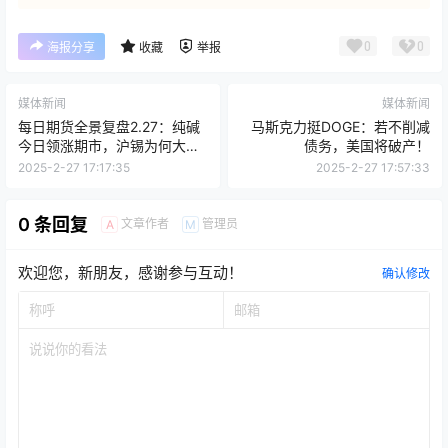
0
0
海报分享
收藏
举报
媒体新闻
媒体新闻
每日期货全景复盘2.27：纯碱
马斯克力挺DOGE：若不削减
今日领涨期市，沪锡为何大幅
债务，美国将破产！
下跌？
2025-2-27 17:17:35
2025-2-27 17:57:33
0 条回复
文章作者
管理员
A
M
欢迎您，新朋友，感谢参与互动！
确认修改