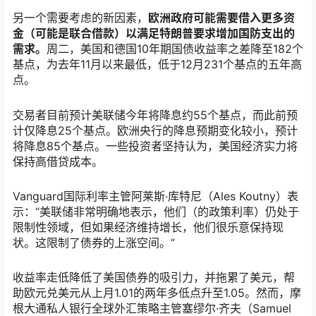
另一个需要考虑的新因素，
欧洲政府可能需要借入更多资
金（可能是联合借款）以满足特朗普要求增加国防支出的
需求。
周二，美国和德国10年期国债收益率之差降至182个
基点，为去年11月以来最低，低于12月231个基点的五年高
点。
交易者目前预计美联储今年将降息约55个基点，而此前预
计仅降息25个基点。欧洲央行的降息预期变化较小，预计
将降息85个基点。一些投资者坚持认为，美国经济实力将
保持高借贷成本。
Vanguard国际利率主管阿莱斯·库特尼（Ales Koutny）表
示：“美联储非常明确地表示，他们（的政策利率）仍处于
限制性领域，但如果经济维持增长，他们很乐意保持现
状。这限制了债券的上涨空间。”
收益率走低降低了美国债券的吸引力，并拖累了美元，帮
助
欧元兑美元
从上月1.01的两年多低点升至1.05。然而，摩
根大通私人银行全球外汇策略主管塞缪尔·齐夫（Samuel