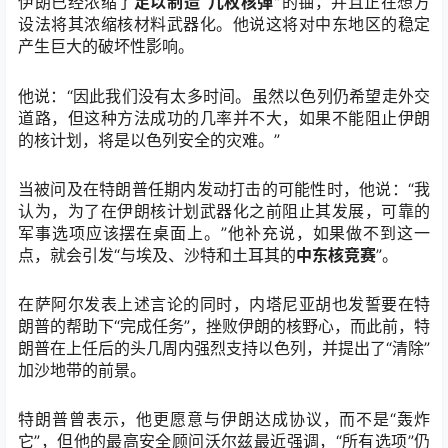
伊朗已经浓缩了
足以制造“几枚核弹”
的铀，并且正在想方
设法将其浓缩核材料武器化。他说这将对中东地区的稳定
产生巨大的破坏性影响。
他说：“因此我们没有太多时间。虽然以色列仍希望走外交
道路，但这种方法成功的几率并不大，如果不能阻止伊朗
的核计划，将是以色列安全的灾难。”
当被问及在特朗普任期内发动打击的可能性时，他说：“我
认为，为了在伊朗核计划武器化之前阻止其发展，可靠的
军事选项应该摆在桌面上。”他补充说，如果做不到这一
点，就会引发“与埃及、沙特和土耳其的
中东核竞赛
”。
在萨阿尔发表上述言论的同时，内塔尼亚胡也发誓要在特
朗普的帮助下“完成任务”，挫败伊朗的核野心，而此前，特
朗普在上任后的头几周内强烈支持以色列，并提出了“清除”
加沙地带的前景。
特朗普曾表示，他更愿意与伊朗达成协议，而不是“轰炸
它”，但他的最高安全顾问沃尔兹最近强调，“所有选项”仍