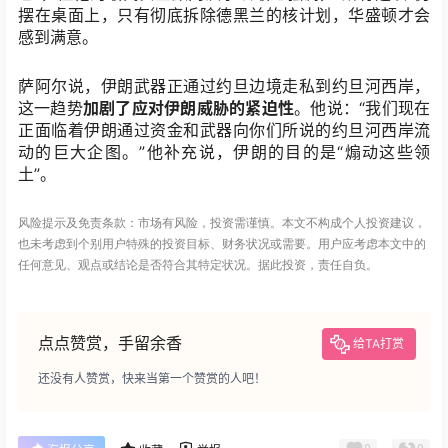
摆在桌面上，只有彻底拆除德黑兰的核计划，华盛顿才会
感到满意。
萨阿尔说，伊朗武器正通过约旦边境走私到约旦河西岸，
这一趋势
加剧了应对伊朗威胁的紧迫性
。他说：“我们现在
正面临着伊朗通过资金和武器向你们所说的约旦河西岸流
动的巨大企图。”他补充说，伊朗的目的是“煽动这些领
土”。
风险提示及免责条款：市场有风险，投资需谨慎。本文不构成个人投资建议，
也未考虑到个别用户特殊的投资目标、财务状况或需要。用户应考虑本文中的
任何意见、观点或结论是否符合其特定状况。据此投资，责任自负。
点点赞赏，手留余香
给TA打赏
还没有人赞赏，快来当第一个赞赏的人吧！