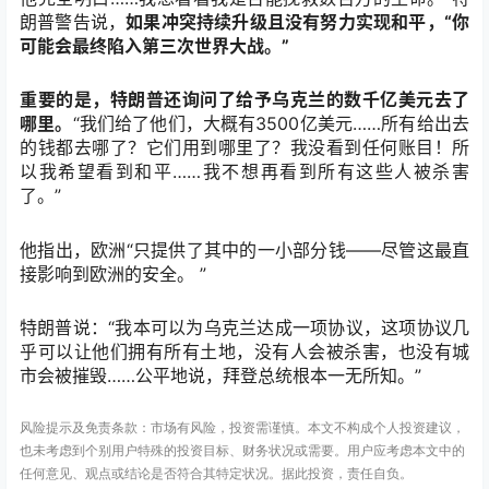
朗普警告说，
如果冲突持续升级且没有努力实现和平，“你
可能会最终陷入第三次世界大战。”
重要的是，特朗普还询问了给予乌克兰的数千亿美元去了
哪里。
“我们给了他们，大概有3500亿美元……所有给出去
的钱都去哪了？它们用到哪里了？我没看到任何账目！所
以我希望看到和平……我不想再看到所有这些人被杀害
了。”
他指出，欧洲“只提供了其中的一小部分钱——尽管这最直
接影响到欧洲的安全。 ”
特朗普说：“我本可以为乌克兰达成一项协议，这项协议几
乎可以让他们拥有所有土地，没有人会被杀害，也没有城
市会被摧毁……公平地说，拜登总统根本一无所知。”
风险提示及免责条款：市场有风险，投资需谨慎。本文不构成个人投资建议，
也未考虑到个别用户特殊的投资目标、财务状况或需要。用户应考虑本文中的
任何意见、观点或结论是否符合其特定状况。据此投资，责任自负。