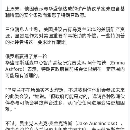
上周末，他因表示与华盛顿达成的矿产协议草案未包含基
辅所需的安全条款而激怒了特朗普政府。
三位消息人士称，美国提议占有乌克兰50%的关键矿产资
源，显然是作为对美国重要军事援助的补偿，一些特朗普
的批评者将这一要求比作
敲诈
。
俄罗斯赢得了第一轮
华盛顿斯廷森中心智库高级研究员艾玛·阿什福德（Emma
Ashford）表示，特朗普政府目前将会谈限制在一定范围内
可能是有道理的。
“乌克兰不在场确实不太理想，不过我相信他们会参加未来
的此类会议，”她说。“但政府可能是对的，邀请各种欧洲伙
伴参与可能会导致声音过多，从而使任何进展变得更加困
难。”
不过，民主党人杰克·奥金克洛斯（Jake Auchincloss），
作为众议院乌克兰问题小组的共同主席，表示俄罗斯赢得