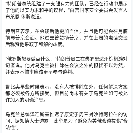
“特朗普总统组建了一支强有力的团队，已经在行动中展示
了他的以实力求和平的议程，”白宫国家安全委员会发言人
布莱恩·休斯说道。
特朗普表示，在会谈后他更加自信，并且他可能会在月底
前与普京会面。他过去曾赞扬普京，并在上周的电话交谈
后称赞他采取了和解的态度。
“俄罗斯想要做点什么，”特朗普周二在佛罗里达州棕榈滩对
记者说。他对乌克兰被排除在会议之外的担忧不以为然，
并表示基辅本应该更早参与谈判。
鲁比奥早些时候表示，没有人被排除在外，任何解决方案
都必须被各方所接受。但目前尚未有关于乌克兰如何被允
许加入的明确消息。
乌克兰总统泽连斯基推迟了原定于周三对沙特阿拉伯的访
问，据知情人士透露，此举是为了避免为美俄会谈提供“合
法性”。