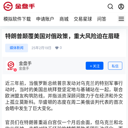
模拟软件下载
申请账户
商城
交易星球
问答
专题
特朗普颠覆美国对俄政策，重大风险迫在眉睫
0
媒体新闻
25年2月19日
金盘手
关注
私信
金盘手
近三年前，当俄罗斯总统普京发动对乌克兰的特别军事行
动时，当时的美国总统拜登坚定地与基辅站在一起，联合
欧洲盟友构筑防线，并指派资深顾问致力于在经济和外交
上孤立莫斯科。华盛顿的态度在周二美俄谈判代表的首次
会晤中发生了巨大变化。
官员们在特朗普重返白宫仅一个月后会面，但乌克兰和北