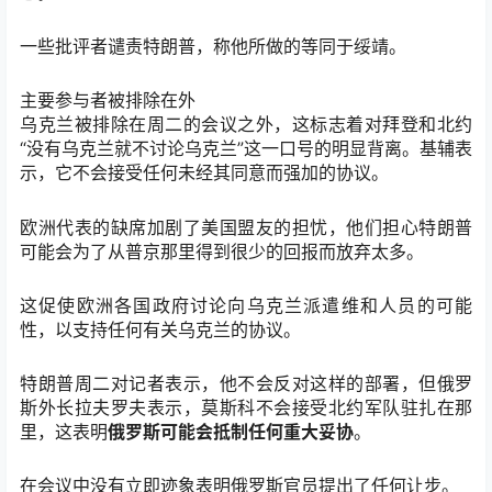
一些批评者谴责特朗普，称他所做的等同于绥靖。
主要参与者被排除在外
乌克兰被排除在周二的会议之外，这标志着对拜登和北约
“没有乌克兰就不讨论乌克兰”这一口号的明显背离。基辅表
示，它不会接受任何未经其同意而强加的协议。
欧洲代表的缺席加剧了美国盟友的担忧，他们担心特朗普
可能会为了从普京那里得到很少的回报而放弃太多。
这促使欧洲各国政府讨论向乌克兰派遣维和人员的可能
性，以支持任何有关乌克兰的协议。
特朗普周二对记者表示，他不会反对这样的部署，但俄罗
斯外长拉夫罗夫表示，莫斯科不会接受北约军队驻扎在那
里，这表明
俄罗斯可能会抵制任何重大妥协
。
在会议中没有立即迹象表明俄罗斯官员提出了任何让步。