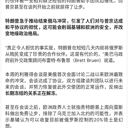
约伙伴被一支相对缺乏经验的特朗普助手团队边缘化，而
普京甚至在谈判开始之前就获得了让步。
特朗普急于推动结束俄乌冲突，引发了人们对与普京达成
和平协议的担忧，这可能会削弱基辅和欧洲的安全，并改
变地缘政治格局。
“真正令人担忧的事实是，特朗普在短短几天内就将俄罗斯
从贱民变成了珍贵的合作伙伴。这是有代价的，”奥巴马政
府前外交政策顾问布雷特·布鲁恩（Brett Bruen）说道。
本周的利雅得会谈是美俄首次会面讨论二战以来欧洲最致
命的冲突，会谈达成了协议，双方组建谈判团队以进行未
来的会谈，并努力恢复彼此外交使团的正常运作，反映出
长期冻结的关系正在解冻
。
甚至在会谈之前，欧洲政界人士就指责特朗普上周向莫斯
科做出免费让步，排除了乌克兰加入北约的可能性，并表
示基辅认为可以收复目前被俄罗斯控制的20%领土是幻
想。