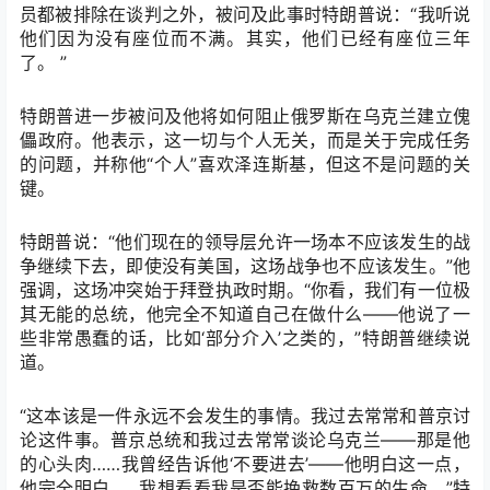
员都被排除在谈判之外，被问及此事时特朗普说：“我听说
他们因为没有座位而不满。其实，他们已经有座位三年
了。 ”
特朗普进一步被问及他将如何阻止俄罗斯在乌克兰建立傀
儡政府。他表示，这一切与个人无关，而是关于完成任务
的问题，并称他“个人”喜欢泽连斯基，但这不是问题的关
键。
特朗普说：“他们现在的领导层允许一场本不应该发生的战
争继续下去，即使没有美国，这场战争也不应该发生。”他
强调，这场冲突始于拜登执政时期。“你看，我们有一位极
其无能的总统，他完全不知道自己在做什么——他说了一
些非常愚蠢的话，比如‘部分介入’之类的，”特朗普继续说
道。
“这本该是一件永远不会发生的事情。我过去常常和普京讨
论这件事。普京总统和我过去常常谈论乌克兰——那是他
的心头肉……我曾经告诉他‘不要进去’——他明白这一点，
他完全明白……我想看看我是否能挽救数百万的生命。”特