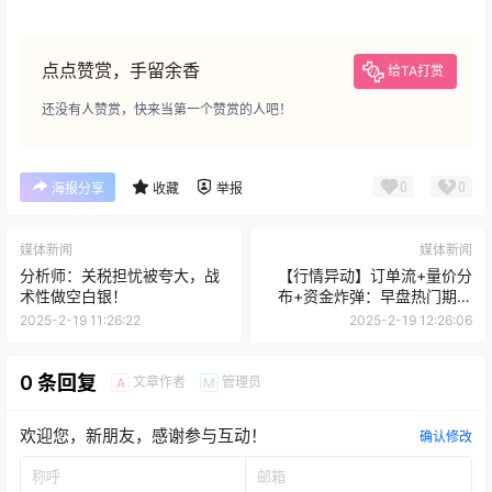
点点赞赏，手留余香
给TA打赏
还没有人赞赏，快来当第一个赞赏的人吧！
0
0
海报分享
收藏
举报
媒体新闻
媒体新闻
分析师：关税担忧被夸大，战
【行情异动】订单流+量价分
术性做空白银！
布+资金炸弹：早盘热门期货
品种复盘（2月19日）
2025-2-19 11:26:22
2025-2-19 12:26:06
0 条回复
文章作者
管理员
A
M
欢迎您，新朋友，感谢参与互动！
确认修改