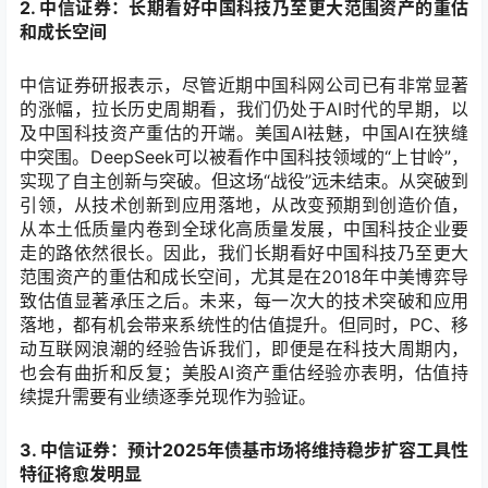
2. 中信证券：长期看好中国科技乃至更大范围资产的重估
和成长空间
中信证券研报表示，尽管近期中国科网公司已有非常显著
的涨幅，拉长历史周期看，我们仍处于AI时代的早期，以
及中国科技资产重估的开端。美国AI袪魅，中国AI在狭缝
中突围。DeepSeek可以被看作中国科技领域的“上甘岭”，
实现了自主创新与突破。但这场“战役”远未结束。从突破到
引领，从技术创新到应用落地，从改变预期到创造价值，
从本土低质量内卷到全球化高质量发展，中国科技企业要
走的路依然很长。因此，我们长期看好中国科技乃至更大
范围资产的重估和成长空间，尤其是在2018年中美博弈导
致估值显著承压之后。未来，每一次大的技术突破和应用
落地，都有机会带来系统性的估值提升。但同时，PC、移
动互联网浪潮的经验告诉我们，即便是在科技大周期内，
也会有曲折和反复；美股AI资产重估经验亦表明，估值持
续提升需要有业绩逐季兑现作为验证。
3. 中信证券：预计2025年债基市场将维持稳步扩容工具性
特征将愈发明显