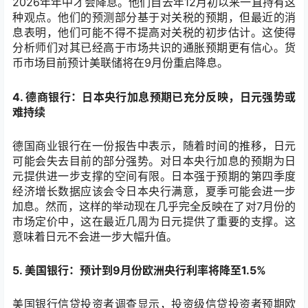
2026年年中才会降息。他们自去年12月初以来一直持有这
种观点。他们的预测部分基于对关税的预期，但最近的消
息表明，他们可能不得不提高对关税的初步估计。这使得
分析师们对其已经高于市场共识的通胀预期更有信心。货
币市场目前预计美联储将在9月份重启降息。
4. 德商银行：日本央行加息预期已充分反映，日元强势或
难持续
德国商业银行在一份报告中表示，随着时间的推移，日元
可能会失去目前的部分强势。对日本央行加息的预期为日
元提供进一步支撑的空间有限。日本强于预期的第四季度
经济增长数据应该会令日本央行满意，夏季可能会进一步
加息。然而，这样的举动现在几乎完全反映在了对7月份的
市场定价中，这在最近几周为日元提供了重要的支撑。这
意味着日元不会进一步大幅升值。
5. 美国银行：预计到9月份欧洲央行利率将降至1.5%
美国银行信贷投资者调查显示，投资级信贷投资者预期欧