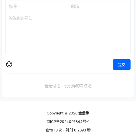
提交
暂无讨论，说说你的看法吧
Copyright © 2026
金盘手
京ICP备2024097844号-1
查询 18 次，耗时 0.2693 秒