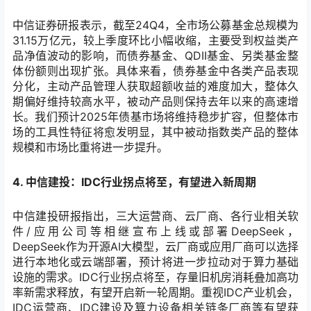
中信证券研报表示，截至24Q4，全市场公募基金总规模为
31.15万亿元，较上季度环比小幅收缩，主要受到权益类产
品净值波动的影响，而债券基金、QDII基金、另类基金整
体份额则出现扩张。具体来看，债券基金中各类产品表现
分化，主动产品管理人获取超额收益的难度加大，整体久
期偏好维持较高水平，被动产品则保持去年以来的高速增
长。我们预计2025年债基市场将维持稳步扩容，但整体市
场的工具性特征将愈发明显，其中被动指数类产品的整体
规模和市场比重将进一步提升。
4. 中信建投：IDC行业拐点将至，有望进入新周期
中信建投研报指出，三大运营商、云厂商、各行业相关软
件/应用公司等相继宣布上线或部署DeepSeek，
DeepSeek作为开源AI大模型，云厂商或应用厂商可以选择
进行本地化或云端部署，预计将进一步拉动对于算力基础
设施的需求。IDC行业拐点将至，存量旧机房消耗叠加高功
率新需求释放，有望开启新一轮周期。重视IDC产业机会，
IDC运营商、IDC建设及算力设备相关链条厂商等有望获