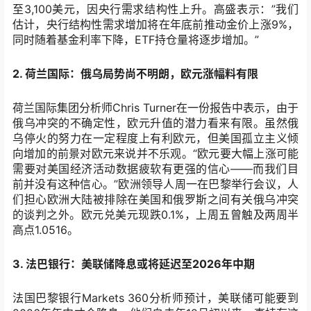
至3,100美元，因央行需求结构性上升。高盛表示：”我们
估计，央行结构性需求增加将在年底前推动金价上涨9%，
同时随着基金利率下降，ETF持仓量将逐步增加。”
2. 荷兰国际：俄乌局势尚不明朗，欧元涨幅料有限
荷兰国际集团分析师Chris Turner在一份报告中表示，由于
俄乌冲突的不确定性，欧元升值的潜力看来有限。虽然俄
乌停火的努力在一定程度上有利欧元，但美国孤立主义倾
向增加的前景对欧元来说并不乐观。“欧元要大幅上涨可能
需要对美国经济活动数据疲软有更强的信心——而我们目
前并没有这种信心。”欧洲领导人周一在巴黎举行会议，人
们担心欧洲大陆被排除在美国和俄罗斯之间有关俄乌冲突
的谈判之外。
欧元兑美元
现跌0.1%，上周五曾触及两周半
高点1.0516。
3. 法巴银行：美联储降息或将延迟至2026年中期
法国巴黎银行Markets 360分析师预计，美联储可能要到