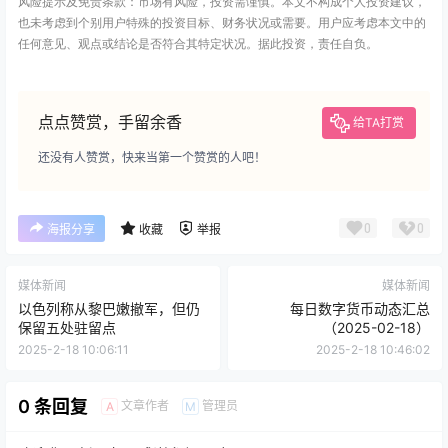
风险提示及免责条款：市场有风险，投资需谨慎。本文不构成个人投资建议，
也未考虑到个别用户特殊的投资目标、财务状况或需要。用户应考虑本文中的
任何意见、观点或结论是否符合其特定状况。据此投资，责任自负。
点点赞赏，手留余香
给TA打赏
还没有人赞赏，快来当第一个赞赏的人吧！
0
0
海报分享
收藏
举报
媒体新闻
媒体新闻
以色列称从黎巴嫩撤军，但仍
每日数字货币动态汇总
保留五处驻留点
（2025-02-18）
2025-2-18 10:06:11
2025-2-18 10:46:02
0 条回复
文章作者
管理员
A
M