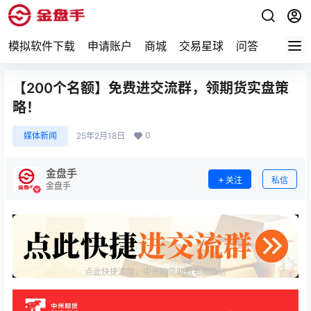
模拟软件下载
申请账户
商城
交易星球
问答
专题
【200个名额】免费进交流群，领期货实盘策
略！
0
媒体新闻
25年2月18日
金盘手
关注
私信
金盘手
点此快捷添加，中州期货助教老师微信