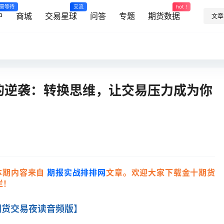
需等待
交流
hot !
户
商城
交易星球
问答
专题
期货数据
文章
上的逆袭：转换思维，让交易压力成为你
本期内容来自
期报实战排排网
文章
。
欢迎大家下载金十期货
栏！
期货交易夜读音频版】