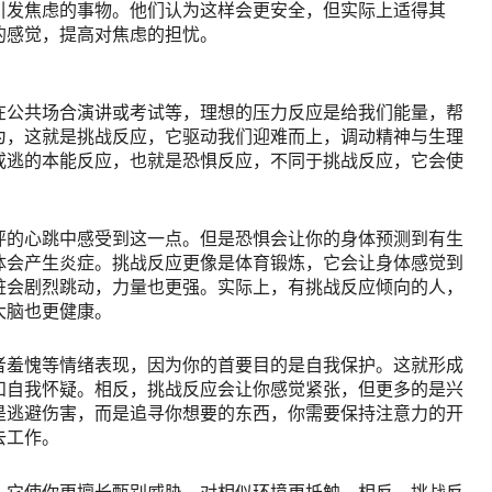
引发焦虑的事物。他们认为这样会更安全，但实际上适得其
的感觉，提高对焦虑的担忧。
在公共场合演讲或考试等，理想的压力反应是给我们能量，帮
为，这就是挑战反应，它驱动我们迎难而上，调动精神与生理
或逃的本能反应，也就是恐惧反应，不同于挑战反应，它会使
怦的心跳中感受到这一点。但是恐惧会让你的身体预测到有生
体会产生炎症。挑战反应更像是体育锻炼，它会让身体感觉到
脏会剧烈跳动，力量也更强。实际上，有挑战反应倾向的人，
大脑也更健康。
者羞愧等情绪表现，因为你的首要目的是自我保护。这就形成
和自我怀疑。相反，挑战反应会让你感觉紧张，但更多的是兴
是逃避伤害，而是追寻你想要的东西，你需要保持注意力的开
去工作。
，它使你更擅长甄别威胁，对相似环境更抵触。相反，挑战反