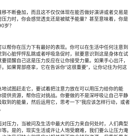
推移不断叠加，而且这不仅仅体现在能否做好演讲或者交易是
对压力时，你会感觉透支还是被赋予能量？甚至意味着，你是
90岁？
可以帮你在压力下有最好的表现。你可以在生活中任何注意到
觉到心脏怦怦乱跳或者呼吸急促时，就要意识到这是身体在试
就要提醒自己这是压力反应在让你接受力量。如果手心出汗，
。如果胃部痉挛，它在告诉你“这很重要”，让你记住为何这
急地试图赶走它，要试着把注意力放在可以用压力给你的能
你提供资源，帮你应对挑战。你要做的不是深呼吸让自己平静
吸取到的能量，然后运用它，思考一下“我应该怎样行动，或者
。
面对压力，当被问及生活中最大的压力来自何处时，人们典型
作等。是的，现实生活或许让人饱受磨难，我们要么让压力淹