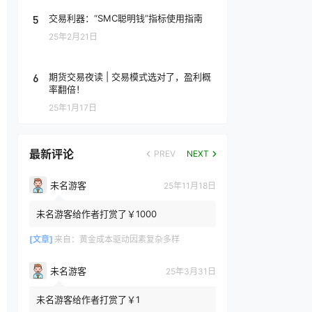
5
交易利器：“SMC聪明钱”指标使用指南
25年2月21日
6
期货交易夜读 | 交易模式选对了，盈利概
率翻倍！
25年1月17日
最新评论
PREV
NEXT
未名游客
25年11月18日
未名游客给作者打赏了￥1000
[文章]
来自：
黄金成本驱动因素复杂多样
未名游客
25年3月31日
未名游客给作者打赏了￥1