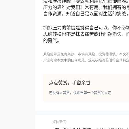
没和麻痹神经，要么就利用它们抵御磨难
压力的思维对我们非常有用。我们拥有的
当作资源，知道自己足以面对生活的挑战
拥抱压力的前提是觉得自己可以，你不必
思维转换也不是抹去痛苦或让问题消失，
的勇气。
风险提示及免责条款：市场有风险，投资需谨慎。本文
户应考虑本文中的任何意见、观点或结论是否符合其特
点点赞赏，手留余香
还没有人赞赏，快来当第一个赞赏的人吧！
媒体新闻