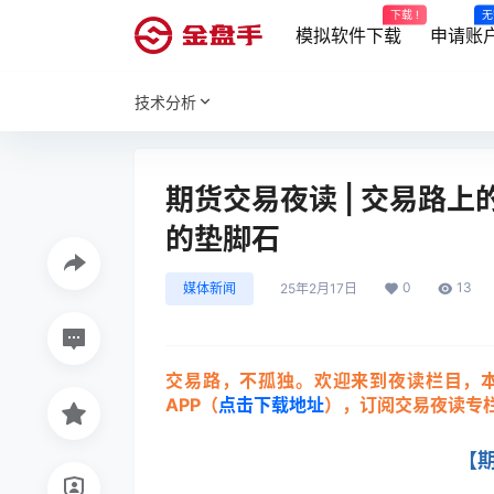
下载 !
无
模拟软件下载
申请账
技术分析
期货交易夜读 | 交易路
的垫脚石
0
13
媒体新闻
25年2月17日
交易路，不孤独。欢迎来到夜读栏目，
APP（
点击下载地址
），订阅交易夜读专
【