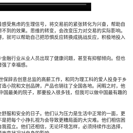
着感受焦虑的生理信号，将交易前的紧张转化为兴奋，帮助自
想不到的效果。思维的转变，会改变压力对交易的实际影响。
碍，就可以帮助自己把恐惧反应转换成挑战反应，积极地投入
少金融行业从业人员出现了健康问题，甚至有抑郁倾向。但也
增强了幸福感。
男林世保辞去创意总监的高薪工作，和同为理工科的爱人投身于乡
打造小院和文创品牌，产品也销往了全国各地。闲暇之时，他
来中国最美的院子，那要投入很多钱，但我可以做中国最有趣的
全舒服和安全的日子。他们认为压力是生活中正常的一面，更
不是把每个小挣扎视为会导致更糟局面的大灾难。他们相信困
自我孤立。他们还相信，无论环境怎样，必须持续作出选择，