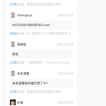
[文章]
来自：
黄金成本驱动因素复杂多样
niminghua
25年3月6日
m13243910880@163.com
[商品]
来自：
A1-金盘手1000万限时免费账号-30天/次/用户
老麻批
25年2月22日
掉毛
[文章]
来自：
《趋势跟踪》（Trend Following）
未名游客
25年2月19日
未名游客给作者打赏了￥1
[文章]
来自：
黄金成本驱动因素复杂多样
孙海
25年2月12日