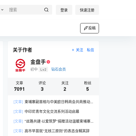
登录
快速注册
投稿
关于作者
关注
私信
金盘手
初中
Lv2
钻石会员
文章
评论
关注
粉丝
7091
3
2
5
[文章]
柬埔寨副首相与中美欧日韩商会共商推动
产业链协同发展路径
[文章]
中印尼青年文化交流系列活动启幕
[文章]
“丝路共建·以爱筑梦”捐赠活动温暖柬埔寨
孤儿心
[文章]
高市早苗就“无核三原则”的表态含糊其辞