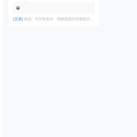
😁
[文章]
来自：
华尔街老兵：特朗普政府将面临完美风暴，长期看好黄金