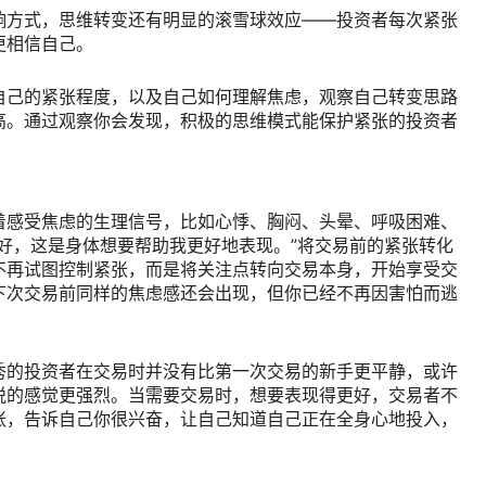
响方式，思维转变还有明显的滚雪球效应——投资者每次紧张
更相信自己。
自己的紧张程度，以及自己如何理解焦虑，观察自己转变思路
高。通过观察你会发现，积极的思维模式能保护紧张的投资者
。
着感受焦虑的生理信号，比如心悸、胸闷、头晕、呼吸困难、
好，这是身体想要帮助我更好地表现。”将交易前的紧张转化
不再试图控制紧张，而是将关注点转向交易本身，开始享受交
下次交易前同样的焦虑感还会出现，但你已经不再因害怕而逃
秀的投资者在交易时并没有比第一次交易的新手更平静，或许
悦的感觉更强烈。当需要交易时，想要表现得更好，交易者不
张，告诉自己你很兴奋，让自己知道自己正在全身心地投入，