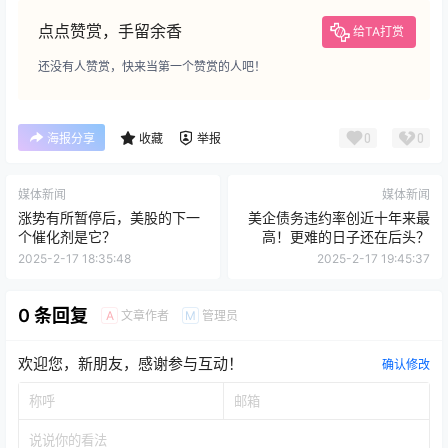
点点赞赏，手留余香
给TA打赏
还没有人赞赏，快来当第一个赞赏的人吧！
0
0
海报分享
收藏
举报
媒体新闻
媒体新闻
涨势有所暂停后，美股的下一
美企债务违约率创近十年来最
个催化剂是它？
高！更难的日子还在后头？
2025-2-17 18:35:48
2025-2-17 19:45:37
0 条回复
文章作者
管理员
A
M
欢迎您，新朋友，感谢参与互动！
确认修改