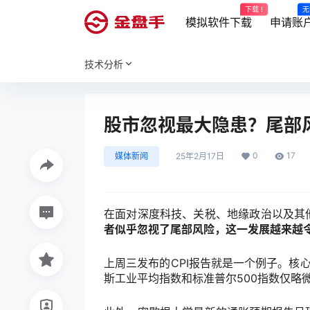
下载 !
无
模拟软件下载
申请账
技术分析
股市忽视最大隐患？尾部
0
17
媒体新闻
25年2月17日
在面对深度科技、关税、地缘政治以及其
者似乎忽视了尾部风险，这一发展越来越
上
周三发布的
CPI
报告就是一个例子。核
斯工业平均指数和标准普尔
500
指数仅略