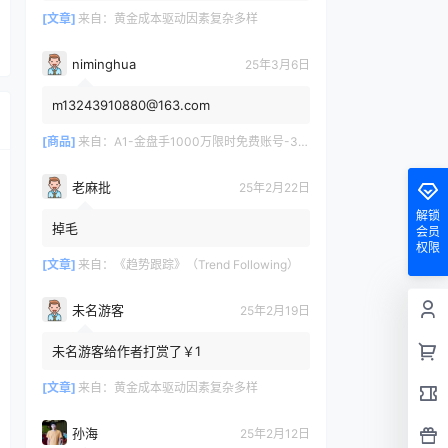
[文章]
来自：
黄金成本驱动因素复杂多样
niminghua
25年3月6日
m13243910880@163.com
[商品]
来自：
A1-金盘手1000万限时免费账号-30天/次/用户
老麻批
25年2月22日
解锁
掉毛
会员
权限
[文章]
来自：
《趋势跟踪》（Trend Following）
未名游客
25年2月19日
未名游客给作者打赏了￥1
[文章]
来自：
黄金成本驱动因素复杂多样
孙海
25年2月12日