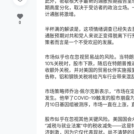
此外，密歇根大学最新的通胀预期报告呈
期高度分化，取决于受访者的政治立场。
计通胀将激增。
0
半杯满的解读是，这项情绪调查已经失去
通胀预期对共和党人来说正变得脱离下行
策者而言是一个不受欢迎的发展。
市场似乎也在忽视贸易战的风险。当特朗
10%
关税时，股市下跌，随后在特朗普推
收额外关税，并对美国的贸易伙伴实施报
告称，铝和钢铁关税将给汽车行业带来混
市场策略师乔治
·
佩尔克斯表示，
“
市场在
发生。他举了
COVID-19
触发的股市崩盘
月
10
日基因组被测序，市场一直在上涨，
股市似乎在忽视其他关键风险。美国国会
“
减税与就业法案
”
中的税收减免
——
这是
济刺激，因为它仅代表现状。尚不清楚的