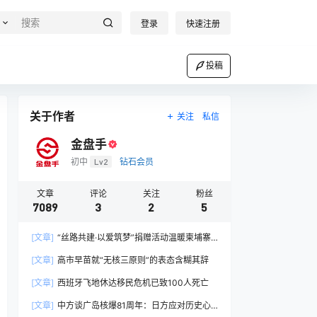
登录
快速注册
投稿
关于作者
关注
私信
金盘手
初中
Lv2
钻石会员
文章
评论
关注
粉丝
7089
3
2
5
[文章]
“丝路共建·以爱筑梦”捐赠活动温暖柬埔寨
孤儿心
[文章]
高市早苗就“无核三原则”的表态含糊其辞
[文章]
西班牙飞地休达移民危机已致100人死亡
[文章]
中方谈广岛核爆81周年：日方应对历史心