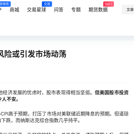
需等待
交流
hot !
户
商城
交易星球
问答
专题
期货数据
文章
风险或引发市场动荡
他经济发展的忧虑时，股市表现得相当坚挺。
但美国股市投资
令人不安。
心
CPI
高于预期，打压了市场对美联储近期降息的预期。但道琼
微下跌，而纳斯达克综合指数几乎持平。