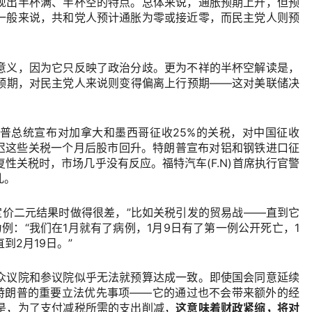
现出半杯满、半杯空的特点。总体来说，通胀预期上升，但预
一般来说，共和党人预计通胀为零或接近零，而民主党人则预
意义，因为它只反映了政治分歧。更为不祥的半杯空解读是，
预期，对民主党人来说则变得偏离上行预期
——
这对美联储决
普总统宣布对加拿大和墨西哥征收
25%
的关税，对中国征收
迟这些关税一个月后股市回升。特朗普宣布对铝和钢铁进口征
复性关税时，市场几乎没有反应。
福特汽车
(F.N)
首席执行官警
乱。
定价二元结果时做得很差，
”
比如关税引发的贸易战
——
直到它
为例：
“
我们在
1
月就有了病例，
1
月
9
日有了第一例公开死亡，
1
直到
2
月
19
日。
”
众议院和参议院似乎无法就预算达成一致。即使国会同意延续
特朗普的重要立法优先事项
——
它的通过也不会带来额外的经
是，为了支付减税所需的支出削减，
这意味着财政紧缩，将对