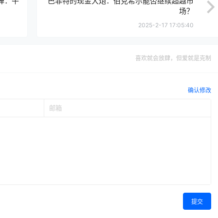
弹：午
巴菲特的现金大炮：伯克希尔能否继续超越市
场？
2025-2-17 17:05:40
喜欢就会放肆，但爱就是克制
确认修改
提交