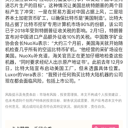
进芯片生产的目标”。这种情况让美国总统特朗普的两个目
标产生了冲突：一是在贸易方面对中国占据上风，二是培
养本土加密货币矿工，以确保比特币是“美国制造”。比特大
陆占据了比特币挖矿专用计算机市场90%的份额，该公司
已于2018年受到特朗普征收关税的影响。2月1日，特朗普
宣布对中国进口产品额外征收10%的关税。中国数字矿业
协会会长NuoXu表示：“大约三个月前，美国海关就开始随
机检查几乎所有的空运比特币矿机。”他经营的采矿场设在
美国。NuoXu补充道，海关官员正在更加仔细地检查这些
机器，“同时要求经纪人出示原产地证书”。此前去年12月9
日，比特大陆宣布启动美国工厂，但未透露具体位置。
Luxor的Vera表示：“我预计任何购买比特大陆机器的公司
现在都会面临风险，包括上市公司。”
风险提示及免责条款：市场有风险，投资需谨慎。本文不构成个人投资建议，
也未考虑到个别用户特殊的投资目标、财务状况或需要。用户应考虑本文中的
任何意见、观点或结论是否符合其特定状况。据此投资，责任自负。