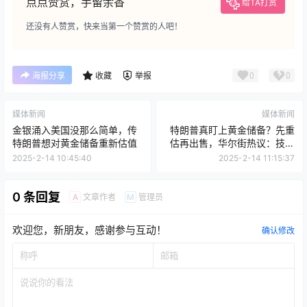
点点赞赏，手留余香
给TA打赏
还没有人赞赏，快来当第一个赞赏的人吧！
0
0
海报分享
收藏
举报
媒体新闻
媒体新闻
金银涌入美国没那么简单，传
特朗普真盯上黄金储备？先重
特朗普想对黄金储备重新估值
估再出售，华尔街热议：技术
上可行
2025-2-14 10:45:40
2025-2-14 11:15:37
0 条回复
文章作者
管理员
A
M
欢迎您，新朋友，感谢参与互动！
确认修改