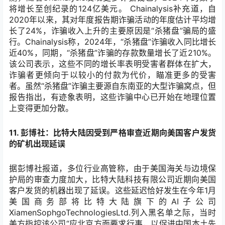
将增长至创纪录的124亿美元。 Chainalysis补充道，自
2020年以来，其对年度报告期诈骗活动的年度估计平均增
长了24%，诈骗收入上升的主要原因是“杀猪盘”骗局的盛
行。Chainalysis称，2024年，“杀猪盘”诈骗收入同比增长
近40%，同期，“杀猪盘”诈骗的存款数量增长了近210%。
该公司表示，这些不同的增长率表明受害者群体在扩大，
诈骗者更倾向于以较小的付款为代价，瞄准更多的受害
者。虽然“杀猪盘”诈骗主要源自东南亚的大型诈骗窝点，但
报告指出，有迹象表明，这些诈骗中心已开始在地理位置
上变得更加分散。
11. 彭博社：比特大陆因受到严格审查近期向美国客户发货
的矿机出现延误
据彭博社报道，多位行业高管称，由于美国海关与边境保
护局的审查力度加大，比特大陆科技有限公司近期向美国
客户发货的机器出现了延误。这些延迟恰好发生在今年1月
美国商务部将比特大陆旗下的AI子公司
XiamenSophgoTechnologiesLtd.列入黑名单之际，当时
美方指控该公司“应北京方面要求行事，以促进中国本土先