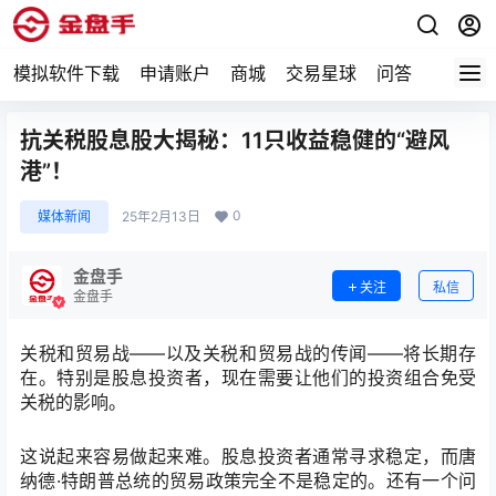
模拟软件下载
申请账户
商城
交易星球
问答
专题
抗关税股息股大揭秘：11只收益稳健的“避风
港”！
0
媒体新闻
25年2月13日
金盘手
关注
私信
金盘手
关税和贸易战
——
以及关税和贸易战的传闻
——
将长期存
在。特别是股息投资者，现在需要让他们的投资组合免受
关税的影响。
这说起来容易做起来难。股息投资者通常寻求稳定，而唐
纳德
·
特朗普总统的贸易政策完全不是稳定的。还有一个问