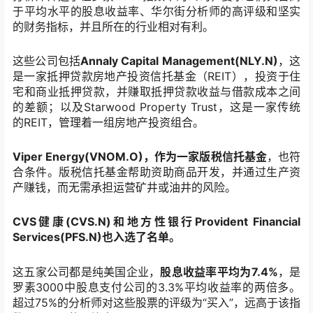
于平均水平的股息收益率、华尔街分析师的高评级和坚实
的财务指标，并且所在的行业相对有利。
这些公司包括
Annaly Capital Management(NLY.
N
)
，这
是一家抵押贷款房地产投资信托基金（
REIT
），投资于住
宅和商业抵押贷款，并赚取抵押贷款收益与借款成本之间
的差额；以及
Starwood Property Trust
，这是一家传统
的
REIT
，管理着一组房地产投资组合。
Viper Energy(VNOM.
O
)
，作为一家版税信托基金
，也符
合条件。版税信托基金帮助资助商品开发，并通过生产资
产赚钱，而无需承担运营矿井或油井的风险。
CVS
健康
(CVS.N)
和地方性银行
Provident Financial
Services(PFS.
N
)
也入选了名单。
这五家公司都是纯美国企业，
股息收益率平均为
7.4%
，是
罗素
3000
中股息支付公司的
3.3%
平均收益率的两倍多。
超过
75%
的分析师对这些股票的评级为
“
买入
”
，远高于该指