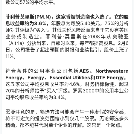
数公司
57%
的平均水平。
菲利普莫里斯
(PM.N)
，这家香烟制造商也入选了
。
它的股
息收益率约为
3.6%
，年股息为每股
5.40
美元，
75%
的分析
师对其评级为
“
买入
”
。其低关税风险反而来自于它没有美国
业务或制造业。菲利普
·
莫里斯在
2008
年从奥驰亚
（
Altria
）分拆出来，自那时以来，每年都提高股息。
2
月
6
日，公司报告了超出预期的财报和业绩指引，股价上涨了
11%
。
符合条件的公用事业公司包括
AES
、
Northwestern
Energy
、
Evergy
、
Essential Utilities
和
DTE Energy
。
这五家公司平均股息收益率为
4.6%
，财务指标稳健，超过
70%
的分析师给予
“
买入
”
评级。罗素
3000
中的公用事业公
司平均股息收益率约为
3.4%
。
需要注意的是，筛选方法可能会产生一种虚假的安全感，
将不可避免的投资范围缩小到仅几个股票。无论筛选多么
精确，都不能替代对单个企业的理解。这只是一个起点。