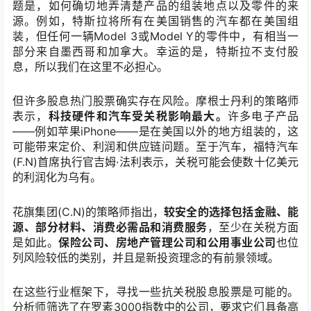
题是，如何确切地弄清楚产品的组装地点以及零件的来
源。例如，特斯拉将所有在美国销售的汽车都在美国组
装，但任何一辆
Model 3
或
Model Y
的零件中，有相当一
部分来自墨西哥和加拿大。幸运的是，特斯拉不支付股
息，所以我们在这里不必担心。
但许多股息热门股票确实存在风险。摩根士丹利的策略师
表示，
科技硬件和汽车受关税影响最大。
许多电子产品
——
例如苹果
iPhone——
是在美国以外的地方组装的，这
可能带来定价、利润和供应链问题。至于汽车，
福特汽车
(F.N)
首席执行官吉姆
·
法利表示，关税可能会使数十亿美元
的利润化为乌有。
花旗集团
(C.N)
的策略师指出，
较安全的选择包括金融、能
源、部分材料、消费必需品和消费服务
，至少在关税方面
是如此。
保险公司、房地产管理公司和公用事业公司
也位
列风险较低的类别，并且是新投资理念的有前景领域。
在这些行业框架下，寻找一些抗关税股息股票是可能的。
分析师
筛选了在罗素
3000
指数中的公司，要求它们具备高