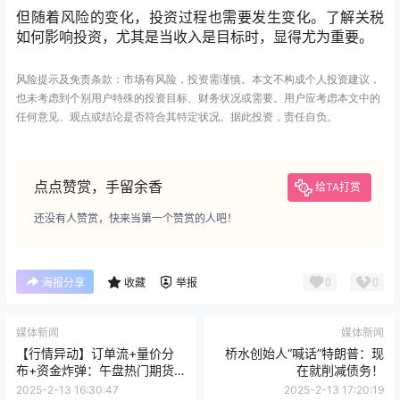
但随着风险的变化，投资过程也需要发生变化。了解关税
如何影响投资，尤其是当收入是目标时，显得尤为重要。
风险提示及免责条款：市场有风险，投资需谨慎。本文不构成个人投资建议，
也未考虑到个别用户特殊的投资目标、财务状况或需要。用户应考虑本文中的
任何意见、观点或结论是否符合其特定状况。据此投资，责任自负。
点点赞赏，手留余香
给TA打赏
还没有人赞赏，快来当第一个赞赏的人吧！
0
0
海报分享
收藏
举报
媒体新闻
媒体新闻
【行情异动】订单流+量价分
桥水创始人“喊话”特朗普：现
布+资金炸弹：午盘热门期货
在就削减债务！
品种复盘（2月13日）
2025-2-13 16:30:47
2025-2-13 17:20:19