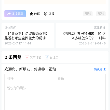
0
0
海报分享
收藏
举报
媒体新闻
媒体新闻
【经典案例】谐波形态案例：
《哪吒2》票房预期破百亿 这
最近有哪些空间较大的反转行
么多钱怎么分？｜财料
情？
2025-2-7 17:44:44
2025-2-7 19:04:46
0 条回复
文章作者
管理员
A
M
欢迎您，新朋友，感谢参与互动！
确认修改