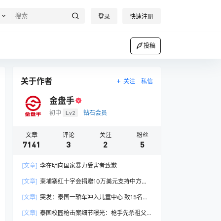
登录
快速注册
投稿
关于作者
关注
私信
金盘手
初中
Lv2
钻石会员
文章
评论
关注
粉丝
7141
3
2
5
[文章]
李在明向国家暴力受害者致歉
[文章]
柬埔寨红十字会捐赠10万美元支持中方抗
洪救灾
[文章]
突发：泰国一轿车冲入儿童中心 致15名儿
童受伤
[文章]
泰国校园枪击案细节曝光：枪手先杀祖父