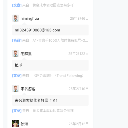
[文章]
来自：
黄金成本驱动因素复杂多样
niminghua
25年3月6日
m13243910880@163.com
[商品]
来自：
A1-金盘手1000万限时免费账号-30天/次/用户
老麻批
25年2月22日
掉毛
[文章]
来自：
《趋势跟踪》（Trend Following）
未名游客
25年2月19日
未名游客给作者打赏了￥1
[文章]
来自：
黄金成本驱动因素复杂多样
孙海
25年2月12日