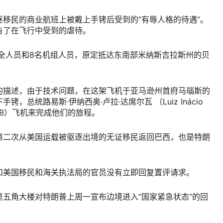
移民的商业航班上被戴上手铐后受到的“有辱人格的待遇”。
告了在飞行中受到的虐待。
安全人员和8名机组人员，原定抵达东南部米纳斯吉拉斯州的贝
的描述，由于技术问题，在这架飞机于亚马逊州首府马瑙斯的
总统路易斯·伊纳西奥·卢拉·达席尔瓦 （Luiz Inácio
军（FAB）飞机来完成他们的旅程。
第二次从美国运载被驱逐出境的无证移民返回巴西，也是特朗
和美国移民和海关执法局的官员没有立即回复置评请求。
五角大楼对特朗普上周一宣布边境进入“国家紧急状态”的回