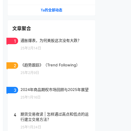
母后行凶，累计开26枪
Ta的全部动态
文章聚合
1
通胀爆表，为何美股这次没有大跌？
25年2月14日
2
《趋势跟踪》（Trend Following）
25年2月9日
3
2024年商品期权市场回顾与2025年展望
25年1月16日
4
期货交易夜读 | 怎样通过高点和低点的运
行建立交易方法？
25年1月24日