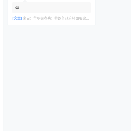
😁
[文章]
来自：
华尔街老兵：特朗普政府将面临完美风暴，长期看好黄金