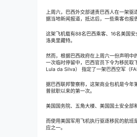
上周六，巴西外交部谴责巴西人在一架驱逐
据当地新闻报道，抵达后，一些乘客也报
这架飞机载有88名巴西乘客、16名美国
洛奥里藏特。
然而，根据巴西政府在上周六一份声明中
一次临时停留中，巴西官员下令为移民取下手铐，
Lula da Silva） 指定了一架巴西空
据巴西联邦警察称，这架商业包机是今年
普就职以来的第一次。
美国国务院、五角大楼、美国国土安全部
而使用美国军用飞机执行驱逐移民的航班是
应之一。