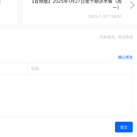
日
【音频版】2025年1月27日金十期货早餐（周
一）
2025-1-27 7:38:30
向来缘浅，奈何情深
确认修改
提交