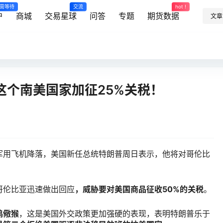
需等待
交流
hot !
户
商城
交易星球
问答
专题
期货数据
文章
这个南美国家加征25%关税！
军用飞机降落，美国新任总统特朗普周日表示，他将对哥伦比
。
哥伦比亚迅速做出回应
，威胁要对美国商品征收50%的关税
。
鸡儆猴
，这是美国外交政策更加强硬的表现，表明特朗普乐于