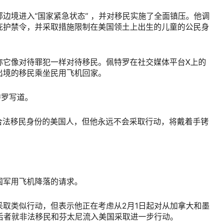
边境进入“国家紧急状态” ，并对移民实施了全面镇压。他调
庇护禁令，并采取措施限制在美国领土上出生的儿童的公民身
称它像对待罪犯一样对待移民。佩特罗在社交媒体平台X上的
出境的移民乘坐民用飞机回家。
特罗写道。
有合法移民身份的美国人，但他永远不会采取行动，将戴着手铐
国军用飞机降落的请求。
取类似行动，但表示他正在考虑从2月1日起对从加拿大和墨
后者就非法移民和芬太尼流入美国采取进一步行动。