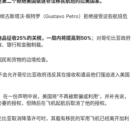
是第二个拒绝美国驱逐非法移民航班的拉美国家。
总统古斯塔沃·佩特罗（Gustavo Petro）拒绝接受这些航班危
品征收25%的关税，一周内将提高到50%
；对哥伦比亚政府
政、银行和金融制裁。
国民和货物的边境检查。
们不会允许哥伦比亚政府违反其在接收和遣返他们强迫进入美国
bio）在一份声明中说，美国将“不再被欺骗或利用”，并补充说，
必要的授权，但随后在飞机起航后取消了他的授权。
伦比亚取消降落许可时，其载有移民的军用飞机已经离开加利