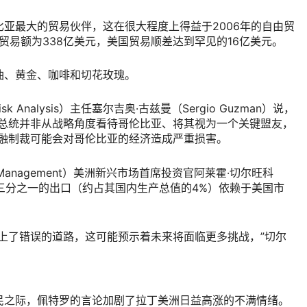
亚最大的贸易伙伴，这在很大程度上得益于2006年的自由贸
贸易额为338亿美元，美国贸易顺差达到罕见的16亿美元。
油、黄金、咖啡和切花玫瑰。
k Analysis）主任塞尔吉奥·古兹曼（Sergio Guzman）说，
国总统并非从战略角度看待哥伦比亚、将其视为一个关键盟友，
金融制裁可能会对哥伦比亚的经济造成严重损害。
th Management）美洲新兴市场首席投资官阿莱霍·切尔旺科
伦比亚约三分之一的出口（约占其国内生产总值的4%）依赖于美国市
上了错误的道路，这可能预示着未来将面临更多挑战，”切尔
民之际，佩特罗的言论加剧了拉丁美洲日益高涨的不满情绪。