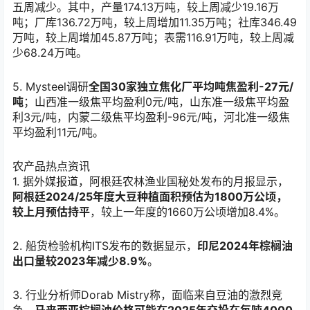
五周减少。其中，产量174.13万吨，较上周减少19.16万
吨；厂库136.72万吨，较上周增加11.35万吨；社库346.49
万吨，较上周增加45.87万吨；表需116.91万吨，较上周减
少68.24万吨。
5. Mysteel调研
全国30家独立焦化厂平均吨焦盈利-27元/
吨
；山西准一级焦平均盈利0元/吨，山东准一级焦平均盈
利3元/吨，内蒙二级焦平均盈利-96元/吨，河北准一级焦
平均盈利11元/吨。
农产品热点资讯
1. 据外媒报道，阿根廷农林渔业国秘处发布的月报显示，
阿根廷2024/25年度大豆种植面积预估为1800万公顷，
较上月预估持平
，较上一年度的1660万公顷增加8.4%。
2. 船货检验机构ITS发布的数据显示，
印尼2024年棕榈油
出口量较2023年减少8.9%
。
3. 行业分析师Dorab Mistry称，面临来自豆油的激烈竞