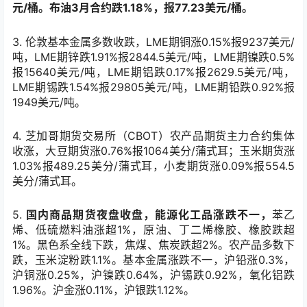
元/桶。布油3月合约跌1.18%，报77.23美元/桶。
3. 伦敦基本金属多数收跌，LME期铜涨0.15%报9237美元/
吨，LME期锌跌1.91%报2844.5美元/吨，LME期镍跌0.5%
报15640美元/吨，LME期铝跌0.17%报2629.5美元/吨，
LME期锡跌1.54%报29805美元/吨，LME期铅跌0.92%报
1949美元/吨。
4. 芝加哥期货交易所（CBOT）农产品期货主力合约集体
收涨，大豆期货涨0.76%报1064美分/蒲式耳；玉米期货涨
1.03%报489.25美分/蒲式耳，小麦期货涨0.09%报554.5
美分/蒲式耳。
5.
国内商品期货夜盘收盘，能源化工品涨跌不一，
苯乙
烯、低硫燃料油涨超1%，原油、丁二烯橡胶、橡胶跌超
1%。黑色系全线下跌，焦煤、焦炭跌超2%。农产品多数下
跌，玉米淀粉跌1.1%。基本金属涨跌不一，沪铅涨0.3%，
沪铜涨0.25%，沪镍跌0.64%，沪锡跌0.92%，氧化铝跌
1.96%。沪金涨0.11%，沪银跌1.12%。