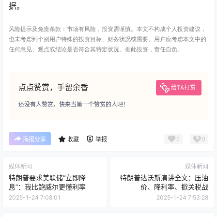
据。
风险提示及免责条款：市场有风险，投资需谨慎。本文不构成个人投资建议，
也未考虑到个别用户特殊的投资目标、财务状况或需要。用户应考虑本文中的
任何意见、观点或结论是否符合其特定状况。据此投资，责任自负。
点点赞赏，手留余香
给TA打赏
还没有人赞赏，快来当第一个赞赏的人吧！
0
0
海报分享
收藏
举报
媒体新闻
媒体新闻
特朗普要求美联储“立即降
特朗普达沃斯演讲全文：压油
息”：我比鲍威尔更懂利率
价、降利率、掀关税战
2025-1-24 7:08:01
2025-1-24 7:53:28