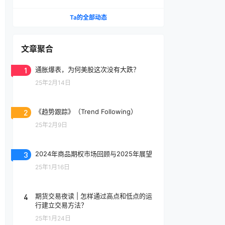
事化”野心？
Ta的全部动态
文章聚合
1
通胀爆表，为何美股这次没有大跌？
25年2月14日
2
《趋势跟踪》（Trend Following）
25年2月9日
3
2024年商品期权市场回顾与2025年展望
25年1月16日
4
期货交易夜读 | 怎样通过高点和低点的运
行建立交易方法？
25年1月24日