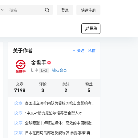
登录
快速注册
投稿
关于作者
关注
私信
金盘手
初中
Lv2
钻石会员
文章
评论
关注
粉丝
7198
3
2
5
[文章]
泰国成立医疗团队为受校园枪击案影响者
提供心理健康治疗
[文章]
“中文+”助力尼泊尔培养复合型人才
[文章]
全球瞭望｜卢旺达媒体：高效的中国制造
业让全球受益
[文章]
日本在南鸟岛部署反舰导弹 暴露怎样“再军