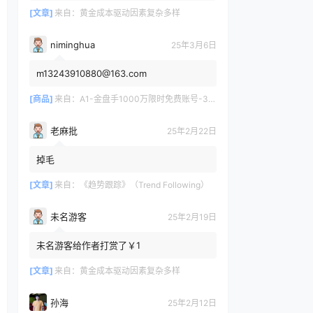
[文章]
来自：
黄金成本驱动因素复杂多样
niminghua
25年3月6日
m13243910880@163.com
[商品]
来自：
A1-金盘手1000万限时免费账号-30天/次/用户
老麻批
25年2月22日
掉毛
[文章]
来自：
《趋势跟踪》（Trend Following）
未名游客
25年2月19日
未名游客给作者打赏了￥1
[文章]
来自：
黄金成本驱动因素复杂多样
孙海
25年2月12日