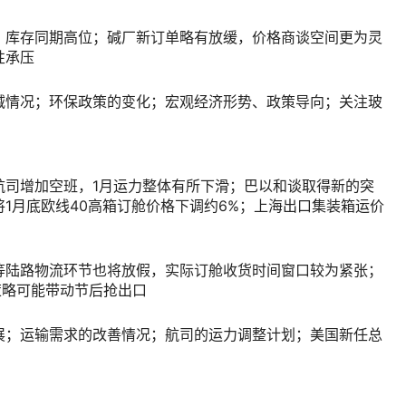
，库存同期高位；碱厂新订单略有放缓，价格商谈空间更为灵
性承压
减情况；环保政策的变化；宏观经济形势、政策导向；关注玻
航司增加空班，1月运力整体有所下滑；巴以和谈取得新的突
1月底欧线40高箱订舱价格下调约6%；上海出口集装箱运价
等陆路物流环节也将放假，实际订舱收货时间窗口较为紧张；
策略可能带动节后抢出口
展；运输需求的改善情况；航司的运力调整计划；美国新任总