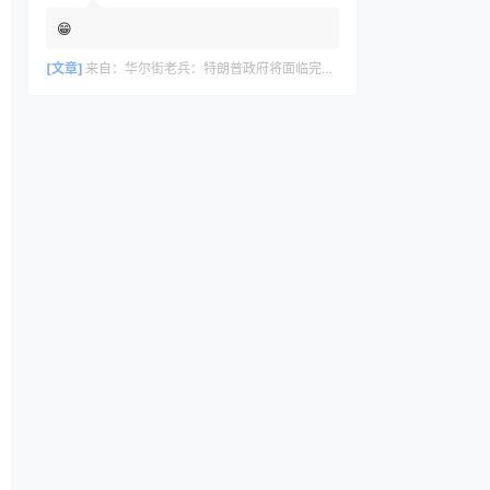
😁
[文章]
来自：
华尔街老兵：特朗普政府将面临完美风暴，长期看好黄金