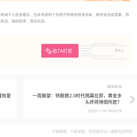
不构成个人投资建议，也未考虑到个别用户特殊的投资目标、财务状况或需要。用
定状况。据此投资，责任自负。
给TA打赏
共0人
媒体新闻
或恢复
一周展望：特朗普2.0时代揭幕在即，黄金多
头终将得偿所愿？
2025-1-18 19:02:19
千种柔情，万般宠爱，终究抵不过一根野生的鸡巴