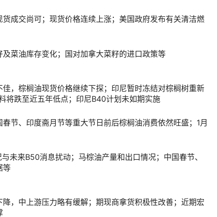
现货成交尚可；现货价格连续上涨；美国政府发布有关清洁燃
籽及菜油库存变化；国对加拿大菜籽的进口政策等
不佳，棕榈油现货价格继续下探；印尼暂时冻结对棕榈树重新
料将跌至近五年低点；印尼B40计划未如期实施
国春节、印度斋月节等重大节日前后棕榈油消费依然旺盛；1月
况与未来B50消息扰动；马棕油产量和出口情况；中国春节、
据等
下降，中上游压力略有缓解；期现商拿货积极性改善；近期宏
撑