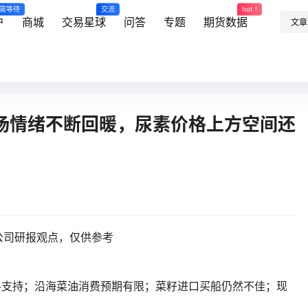
需等待
交流
hot !
户
商城
交易星球
问答
专题
期货数据
文章
场情绪不断回暖，尿素价格上方空间还
公司研报观点，仅供参考
料支持；沿海菜油消费预期有限；菜籽进口买船仍然不佳；现