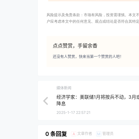
风险提示及免责条款：市场有风险，投资需谨慎。本文
户应考虑本文中的任何意见、观点或结论是否符合其特
点点赞赏，手留余香
还没有人赞赏，快来当第一个赞赏的人吧！
媒体新闻
经济学家：美联储1月将按兵不动，3月
降息
2025-1-17 22:57:21
0 条回复
文章作者
管理员
A
M