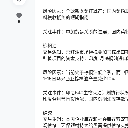
风险因素：全球新季菜籽减产；国内菜粕
料税收抵免的短期指南
0
关注事件：中加贸易关系的进展；国内菜
棕榈油
交易逻辑：菜籽油市场拖拽叠加马棕出口
种植项目的资金支持；印度1月棕榈油进口
风险因素：当前处于棕榈油低产季，而中
1-15日马来西亚棕榈油产量减少10%
关注事件：印尼B40生物柴油计划执行状
印度斋月节备货情况；国内棕榈油库存数
纯碱
交易逻辑：本周企业库存和社会库存双双
观情绪、环保题材持续给盘面提供情绪支