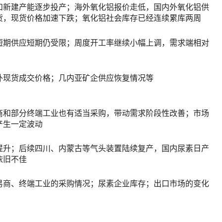
和新建产能逐步投产；海外氧化铝报价走低，国内外氧化铝供
货，现货价格加速下跌；氧化铝社会库存已经连续累库两周
短期供应短期仍受限；周度开工率继续小幅上调，需求端相对
外现货成交价格；几内亚矿企供应恢复情况等
商和部分终端工业也有适当采购，带动需求阶段性改善；市场
产生一定波动
提升；后续四川、内蒙古等气头装置陆续复产，国内尿素日产
依旧不佳
易商、终端工业的采购情况；尿素企业库存；出口市场的变化