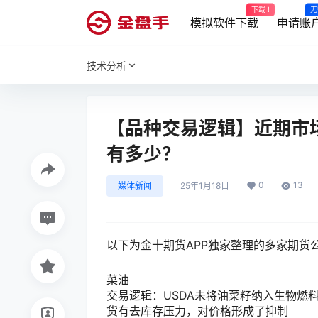
下载 !
无
模拟软件下载
申请账
技术分析
【品种交易逻辑】近期市
有多少？
0
13
媒体新闻
25年1月18日
以下为金十期货APP独家整理的多家期货
菜油
交易逻辑：USDA未将油菜籽纳入生物燃
货有去库存压力，对价格形成了抑制