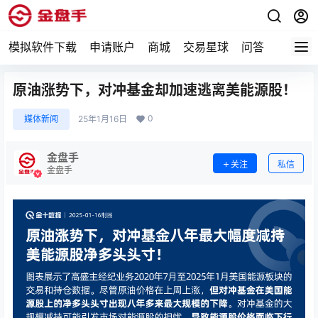
模拟软件下载
申请账户
商城
交易星球
问答
专题
原油涨势下，对冲基金却加速逃离美能源股！
0
媒体新闻
25年1月16日
金盘手
关注
私信
金盘手