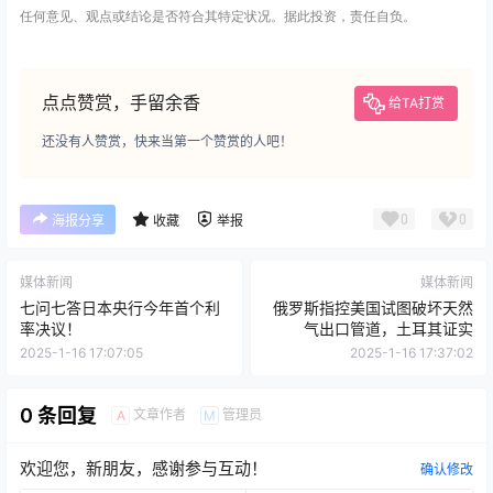
任何意见、观点或结论是否符合其特定状况。据此投资，责任自负。
点点赞赏，手留余香
给TA打赏
还没有人赞赏，快来当第一个赞赏的人吧！
0
0
海报分享
收藏
举报
媒体新闻
媒体新闻
七问七答日本央行今年首个利
俄罗斯指控美国试图破坏天然
率决议！
气出口管道，土耳其证实
2025-1-16 17:07:05
2025-1-16 17:37:02
0 条回复
文章作者
管理员
A
M
欢迎您，新朋友，感谢参与互动！
确认修改